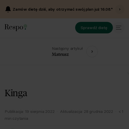
Zamów dietę dziś, aby otrzymać swój plan już
16.08
.*
Sprawdź dietę
Następny artykuł
Mateusz
Kinga
Publikacja:
19 sierpnia 2022
·
Aktualizacja:
28 grudnia 2022
·
< 1
min czytania