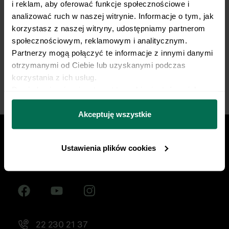
i reklam, aby oferować funkcje społecznościowe i 
żywieniowy dopasowany do Twojej dyscypliny,
analizować ruch w naszej witrynie. Informacje o tym, jak 
treningów i sportowych celów. Nie pozwól, by źle
korzystasz z naszej witryny, udostępniamy partnerom 
dobrana dieta ograniczała Twój progres.
społecznościowym, reklamowym i analitycznym. 
Partnerzy mogą połączyć te informacje z innymi danymi 
Zacznij współpracę
otrzymanymi od Ciebie lub uzyskanymi podczas 
korzystania z ich usług.
Dowiedz się więcej na temat tego, kim jesteśmy, jak 
można się z nami skontaktować i w jaki sposób 
przetwarzamy dane osobowe w ramach 
Polityki 
Akceptuję wszystkie
prywatności.
Ustawienia plików cookies
Znajdź nas w social mediach
22 230 21 37