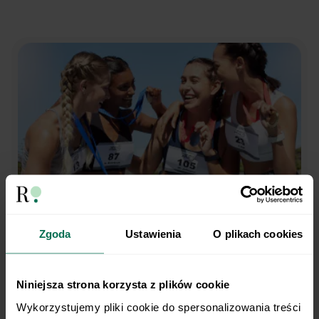
Zgoda
Ustawienia
O plikach cookies
Trenujesz regularnie?
My robimy dietę.
Niniejsza strona korzysta z plików cookie
Wykorzystujemy pliki cookie do spersonalizowania treści 
Opieka dietetyka sportowego i indywidualny plan