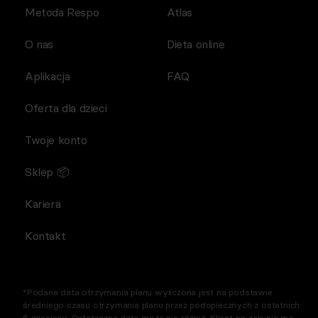
Metoda Respo
Atlas
O nas
Dieta online
Aplikacja
FAQ
Oferta dla dzieci
Twoje konto
Sklep 📦
Kariera
Kontakt
*Podana data otrzymania planu wyliczona jest na podstawie
średniego czasu otrzymania planu przez podopiecznych z ostatnich
6 miesięcy. Ostateczna data może się różnić. Klient po zakupie ma