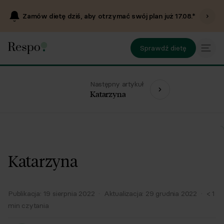
Zamów dietę dziś, aby otrzymać swój plan już
17.08
.*
Sprawdź dietę
Następny artykuł
Katarzyna
Katarzyna
Publikacja:
19 sierpnia 2022
·
Aktualizacja:
29 grudnia 2022
·
< 1
min czytania