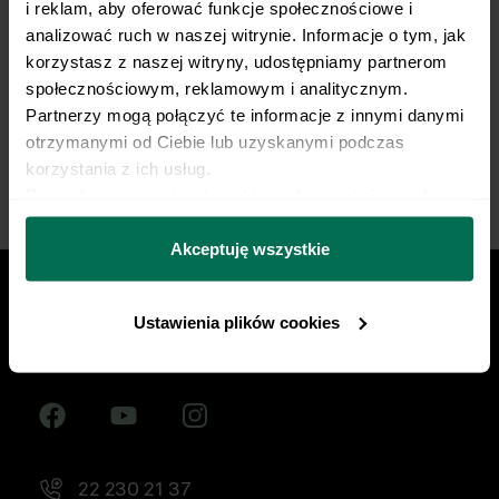
i reklam, aby oferować funkcje społecznościowe i 
żywieniowy dopasowany do Twojej dyscypliny,
analizować ruch w naszej witrynie. Informacje o tym, jak 
treningów i sportowych celów. Nie pozwól, by źle
korzystasz z naszej witryny, udostępniamy partnerom 
dobrana dieta ograniczała Twój progres.
społecznościowym, reklamowym i analitycznym. 
Partnerzy mogą połączyć te informacje z innymi danymi 
Zacznij współpracę
otrzymanymi od Ciebie lub uzyskanymi podczas 
korzystania z ich usług.
Dowiedz się więcej na temat tego, kim jesteśmy, jak 
można się z nami skontaktować i w jaki sposób 
przetwarzamy dane osobowe w ramach 
Polityki 
Akceptuję wszystkie
prywatności.
Ustawienia plików cookies
Znajdź nas w social mediach
22 230 21 37