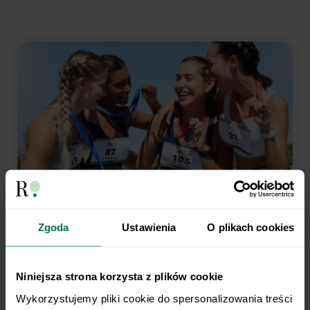
Zgoda
Ustawienia
O plikach cookies
Trenujesz regularnie?
My robimy dietę.
Niniejsza strona korzysta z plików cookie
Wykorzystujemy pliki cookie do spersonalizowania treści 
Opieka dietetyka sportowego i indywidualny plan