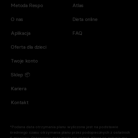
Metoda Respo
Atlas
O nas
Dieta online
Aplikacja
FAQ
Oferta dla dzieci
Twoje konto
Sklep 📦
Kariera
Kontakt
*Podana data otrzymania planu wyliczona jest na podstawie
średniego czasu otrzymania planu przez podopiecznych z ostatnich
6 miesięcy. Ostateczna data może się różnić. Klient po zakupie ma