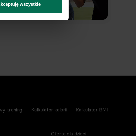
kceptuję wszystkie
wy trening
Kalkulator kalorii
Kalkulator BMI
Oferta dla dzieci