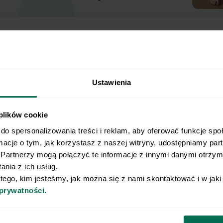
Ustawienia
 plików cookie
do spersonalizowania treści i reklam, aby oferować funkcje spo
isz wynik.
rmacje o tym, jak korzystasz z naszej witryny, udostępniamy pa
Partnerzy mogą połączyć te informacje z innymi danymi otrzyma
nia z ich usług.
ny plan żywieniowy dopasowany do Twojej
 tego, kim jesteśmy, jak można się z nami skontaktować i w jak
Nie pozwól, by źle dobrana dieta ograniczała
 prywatności.