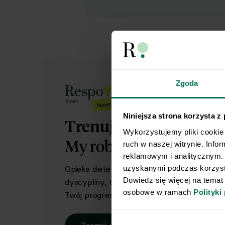
Zgoda
Niniejsza strona korzysta z
Trenujesz regularnie?
Wykorzystujemy pliki cookie 
My robimy dietę.
Ty rob
ruch w naszej witrynie. Info
reklamowym i analitycznym. 
uzyskanymi podczas korzysta
Opieka dietetyka sportowego i indywidual
Dowiedz się więcej na temat
dyscypliny, treningów i sportowych celów. 
osobowe w ramach 
Polityki
Twój progres.