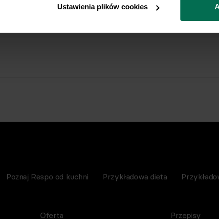
Ustawienia plików cookies
A
Poznaj Respo od kuchni
Przykładowa dieta
Przykłado
Oferta
Przepisy