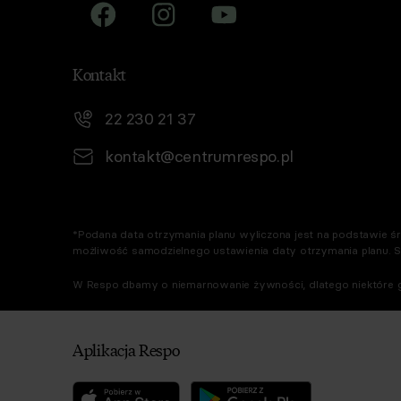
Kontakt
22 230 21 37
kontakt@centrumrespo.pl
*Podana data otrzymania planu wyliczona jest na podstawie śre
możliwość samodzielnego ustawienia daty otrzymania planu. 
W Respo dbamy o niemarnowanie żywności, dlatego niektóre g
Aplikacja Respo