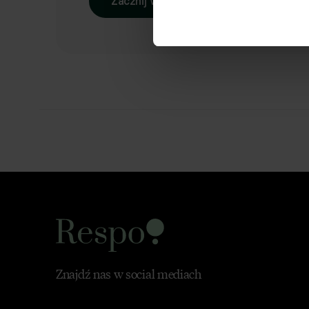
Zacznij współpracę
Znajdź nas w social mediach