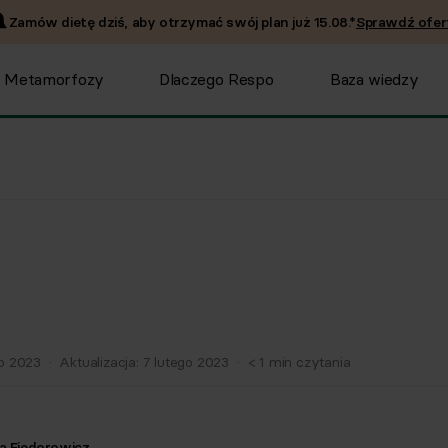
Zamów dietę dziś, aby otrzymać swój plan już
15.08
.*
Sprawdź ofer
Metamorfozy
Dlaczego Respo
Baza wiedzy
go 2023
·
Aktualizacja:
7 lutego 2023
·
< 1
min czytania
a Fiedorowicz