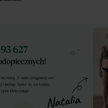
93 627
d
odopiecznych!
na miarę. Z nami osiągniesz cel
i jedząc tylko to, co lubisz,
yka klinicznego.