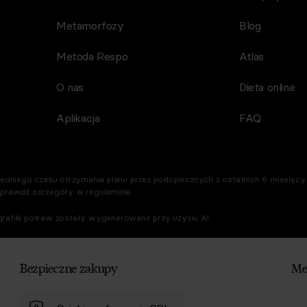
Metamorfozy
Blog
Metoda Respo
Atlas
O nas
Dieta online
Aplikacja
FAQ
dniego czasu otrzymania planu przez podopiecznych z ostatnich 6 miesięcy. 
Sprawdź szczegóły w regulaminie.
rafiki potraw zostały wygenerowane przy użyciu AI.
Bezpieczne zakupy
Me