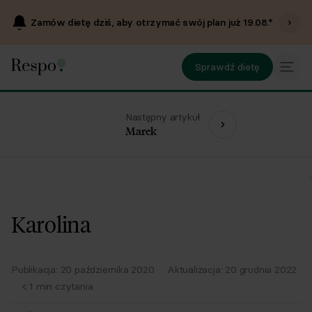
Zamów dietę dziś, aby otrzymać swój plan już
19.08
.*
Sprawdź dietę
Następny artykuł
Marek
Karolina
Publikacja:
20 października 2020
·
Aktualizacja:
20 grudnia 2022
·
< 1
min czytania