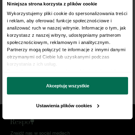
Niniejsza strona korzysta z plików cookie
Trenujesz regularnie?
Wykorzystujemy pliki cookie do spersonalizowania treści 
My robimy dietę.
i reklam, aby oferować funkcje społecznościowe i 
analizować ruch w naszej witrynie. Informacje o tym, jak 
Opieka dietetyka sportowego i indywidualny plan
korzystasz z naszej witryny, udostępniamy partnerom 
żywieniowy dopasowany do Twojej dyscypliny,
społecznościowym, reklamowym i analitycznym. 
treningów i sportowych celów. Nie pozwól, by źle
Partnerzy mogą połączyć te informacje z innymi danymi 
dobrana dieta ograniczała Twój progres.
otrzymanymi od Ciebie lub uzyskanymi podczas 
korzystania z ich usług.
Dowiedz się więcej na temat tego, kim jesteśmy, jak 
Zacznij współpracę
można się z nami skontaktować i w jaki sposób 
przetwarzamy dane osobowe w ramach 
Polityki 
Akceptuję wszystkie
prywatności.
Ustawienia plików cookies
Znajdź nas w social mediach