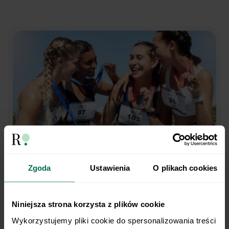
Zgoda
Ustawienia
O plikach cookies
Trenujesz regularnie?
My robimy dietę.
Niniejsza strona korzysta z plików cookie
Wykorzystujemy pliki cookie do spersonalizowania treści 
Opieka dietetyka sportowego i indywidualny plan