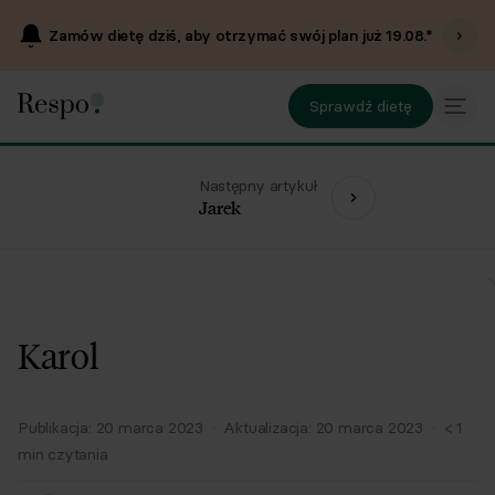
Zamów dietę dziś, aby otrzymać swój plan już
19.08
.*
Sprawdź dietę
Następny artykuł
Jarek
Karol
Publikacja:
20 marca 2023
·
Aktualizacja:
20 marca 2023
·
< 1
min czytania