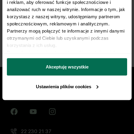
i reklam, aby oferować funkcje społecznościowe i 
żywieniowy dopasowany do Twojej dyscypliny,
analizować ruch w naszej witrynie. Informacje o tym, jak 
treningów i sportowych celów. Nie pozwól, by źle
korzystasz z naszej witryny, udostępniamy partnerom 
dobrana dieta ograniczała Twój progres.
społecznościowym, reklamowym i analitycznym. 
Partnerzy mogą połączyć te informacje z innymi danymi 
Zacznij współpracę
otrzymanymi od Ciebie lub uzyskanymi podczas 
korzystania z ich usług.
Dowiedz się więcej na temat tego, kim jesteśmy, jak 
można się z nami skontaktować i w jaki sposób 
przetwarzamy dane osobowe w ramach 
Polityki 
Akceptuję wszystkie
prywatności.
Ustawienia plików cookies
Znajdź nas w social mediach
22 230 21 37