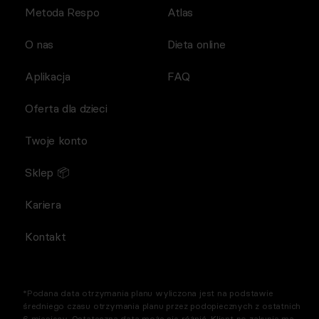
Metoda Respo
Atlas
O nas
Dieta online
Aplikacja
FAQ
Oferta dla dzieci
Twoje konto
Sklep 📦
Kariera
Kontakt
*Podana data otrzymania planu wyliczona jest na podstawie
średniego czasu otrzymania planu przez podopiecznych z ostatnich
6 miesięcy. Ostateczna data może się różnić. Klient po zakupie ma