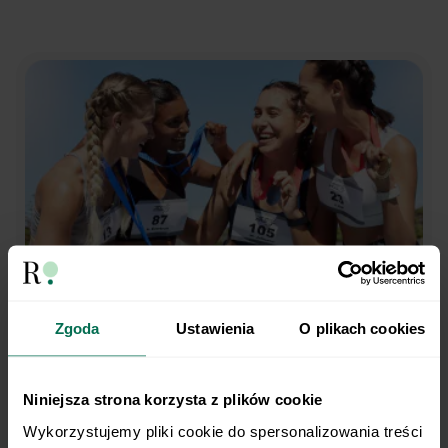
Zgoda
Ustawienia
O plikach cookies
Trenujesz regularnie?
My robimy dietę.
Niniejsza strona korzysta z plików cookie
Wykorzystujemy pliki cookie do spersonalizowania treści 
Opieka dietetyka sportowego i indywidualny plan