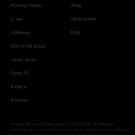
Metoda Respo
Atlas
O nas
Dieta online
Aplikacja
FAQ
Oferta dla dzieci
Twoje konto
Sklep 📦
Kariera
Kontakt
*Podana data otrzymania planu wyliczona jest na podstawie
średniego czasu otrzymania planu przez podopiecznych z ostatnich
6 miesięcy. Ostateczna data może się różnić. Klient po zakupie ma