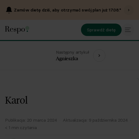
Zamów dietę dziś, aby otrzymać swój plan już
17.08
.*
Sprawdź dietę
Następny artykuł
Agnieszka
Karol
Publikacja:
20 marca 2024
·
Aktualizacja:
9 października 2024
·
< 1
min czytania