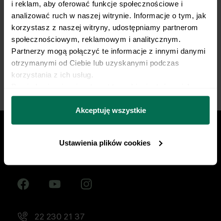
i reklam, aby oferować funkcje społecznościowe i 
żywieniowy dopasowany do Twojej dyscypliny,
analizować ruch w naszej witrynie. Informacje o tym, jak 
treningów i sportowych celów. Nie pozwól, by źle
korzystasz z naszej witryny, udostępniamy partnerom 
dobrana dieta ograniczała Twój progres.
społecznościowym, reklamowym i analitycznym. 
Partnerzy mogą połączyć te informacje z innymi danymi 
Zacznij współpracę
otrzymanymi od Ciebie lub uzyskanymi podczas 
korzystania z ich usług.
Dowiedz się więcej na temat tego, kim jesteśmy, jak 
można się z nami skontaktować i w jaki sposób 
przetwarzamy dane osobowe w ramach 
Polityki 
Akceptuję wszystkie
prywatności.
Ustawienia plików cookies
Znajdź nas w social mediach
22 230 21 37