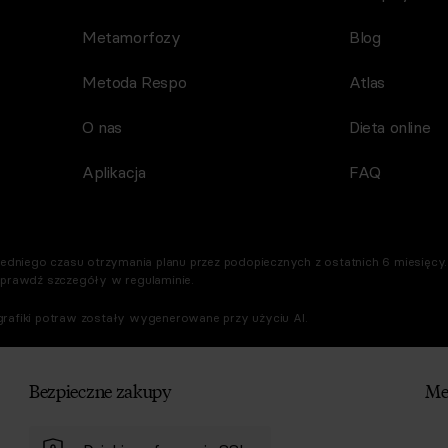
Metamorfozy
Blog
Metoda Respo
Atlas
O nas
Dieta online
Aplikacja
FAQ
dniego czasu otrzymania planu przez podopiecznych z ostatnich 6 miesięcy. 
Sprawdź szczegóły w regulaminie.
rafiki potraw zostały wygenerowane przy użyciu AI.
Bezpieczne zakupy
Me