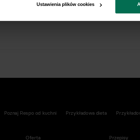
Ustawienia plików cookies
A
Poznaj Respo od kuchni
Przykładowa dieta
Przykłado
Oferta
Przepisy