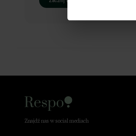
Zacznij współpracę
Znajdź nas w social mediach