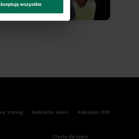
kceptuję wszystkie
wy trening
Kalkulator kalorii
Kalkulator BMI
Oferta dla dzieci