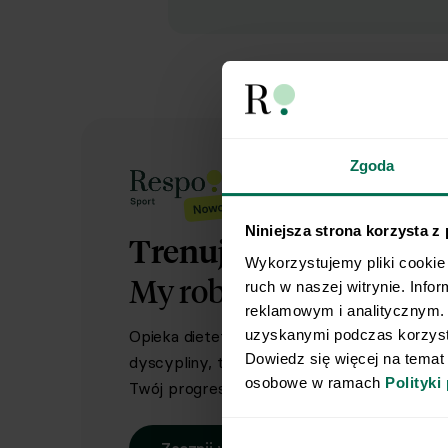
Zgoda
Niniejsza strona korzysta z
Trenujesz regularnie?
Wykorzystujemy pliki cookie 
My robimy dietę.
Ty rob
ruch w naszej witrynie. Info
reklamowym i analitycznym. 
uzyskanymi podczas korzysta
Opieka dietetyka sportowego i indywidual
Dowiedz się więcej na temat
dyscypliny, treningów i sportowych celów. 
osobowe w ramach 
Polityki
Twój progres.