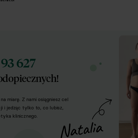
93 627
d
odopiecznych!
na miarę. Z nami osiągniesz cel
i jedząc tylko to, co lubisz,
yka klinicznego.