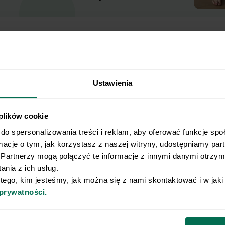
Ustawienia
 plików cookie
do spersonalizowania treści i reklam, aby oferować funkcje spo
isz wynik.
rmacje o tym, jak korzystasz z naszej witryny, udostępniamy pa
Partnerzy mogą połączyć te informacje z innymi danymi otrzyma
nia z ich usług.
ny plan żywieniowy dopasowany do Twojej
 tego, kim jesteśmy, jak można się z nami skontaktować i w jak
Nie pozwól, by źle dobrana dieta ograniczała
 prywatności.