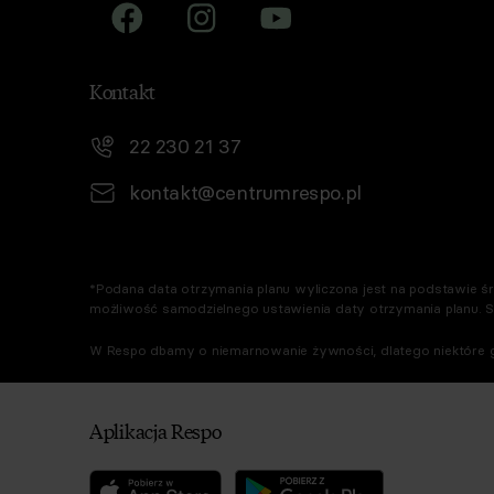
Kontakt
22 230 21 37
kontakt@centrumrespo.pl
*Podana data otrzymania planu wyliczona jest na podstawie śre
możliwość samodzielnego ustawienia daty otrzymania planu. 
W Respo dbamy o niemarnowanie żywności, dlatego niektóre g
Aplikacja Respo