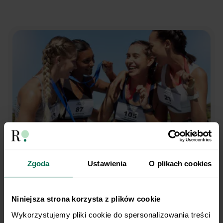
Zgoda
Ustawienia
O plikach cookies
Trenujesz regularnie?
My robimy dietę.
Niniejsza strona korzysta z plików cookie
Wykorzystujemy pliki cookie do spersonalizowania treści 
Opieka dietetyka sportowego i indywidualny plan