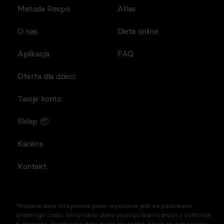
Metoda Respo
Atlas
O nas
Dieta online
Aplikacja
FAQ
Oferta dla dzieci
Twoje konto
Sklep 📦
Kariera
Kontakt
*Podana data otrzymania planu wyliczona jest na podstawie
średniego czasu otrzymania planu przez podopiecznych z ostatnich
6 miesięcy. Ostateczna data może się różnić. Klient po zakupie ma