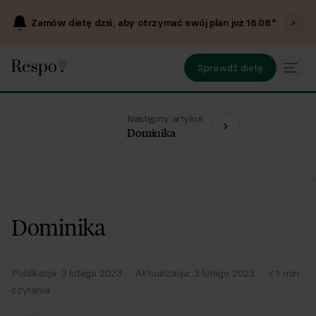
Zamów dietę dziś, aby otrzymać swój plan już
18.08
.*
Sprawdź dietę
Następny artykuł
Dominika
Dominika
Publikacja:
3 lutego 2023
·
Aktualizacja:
3 lutego 2023
·
< 1
min
czytania