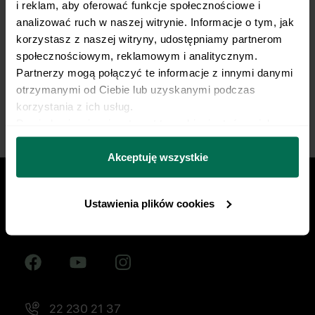
i reklam, aby oferować funkcje społecznościowe i 
żywieniowy dopasowany do Twojej dyscypliny,
analizować ruch w naszej witrynie. Informacje o tym, jak 
treningów i sportowych celów. Nie pozwól, by źle
korzystasz z naszej witryny, udostępniamy partnerom 
dobrana dieta ograniczała Twój progres.
społecznościowym, reklamowym i analitycznym. 
Partnerzy mogą połączyć te informacje z innymi danymi 
Zacznij współpracę
otrzymanymi od Ciebie lub uzyskanymi podczas 
korzystania z ich usług.
Dowiedz się więcej na temat tego, kim jesteśmy, jak 
można się z nami skontaktować i w jaki sposób 
przetwarzamy dane osobowe w ramach 
Polityki 
Akceptuję wszystkie
prywatności.
Ustawienia plików cookies
Znajdź nas w social mediach
22 230 21 37