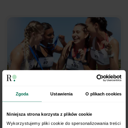
Zgoda
Ustawienia
O plikach cookies
Trenujesz regularnie?
My robimy dietę.
Niniejsza strona korzysta z plików cookie
Wykorzystujemy pliki cookie do spersonalizowania treści 
Opieka dietetyka sportowego i indywidualny plan