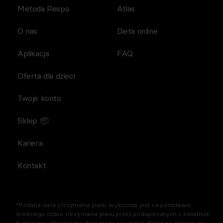
Metoda Respo
Atlas
O nas
Dieta online
Aplikacja
FAQ
Oferta dla dzieci
Twoje konto
Sklep 📦
Kariera
Kontakt
*Podana data otrzymania planu wyliczona jest na podstawie
średniego czasu otrzymania planu przez podopiecznych z ostatnich
6 miesięcy. Ostateczna data może się różnić. Klient po zakupie ma