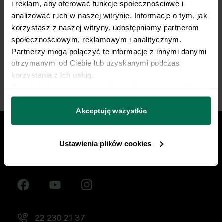
i reklam, aby oferować funkcje społecznościowe i 
żywieniowy dopasowany do Twojej dyscypliny,
analizować ruch w naszej witrynie. Informacje o tym, jak 
treningów i sportowych celów. Nie pozwól, by źle
korzystasz z naszej witryny, udostępniamy partnerom 
dobrana dieta ograniczała Twój progres.
społecznościowym, reklamowym i analitycznym. 
Partnerzy mogą połączyć te informacje z innymi danymi 
Zacznij współpracę
otrzymanymi od Ciebie lub uzyskanymi podczas 
korzystania z ich usług.
Dowiedz się więcej na temat tego, kim jesteśmy, jak 
można się z nami skontaktować i w jaki sposób 
przetwarzamy dane osobowe w ramach 
Polityki 
Akceptuję wszystkie
prywatności.
Ustawienia plików cookies
Znajdź nas w social mediach
22 230 21 37