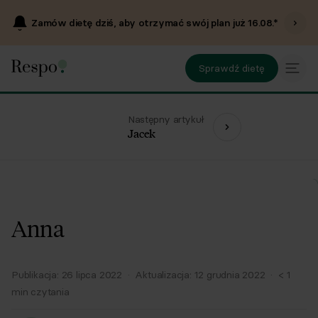
Zamów dietę dziś, aby otrzymać swój plan już
16.08
.*
Sprawdź dietę
Następny artykuł
Jacek
Anna
Publikacja:
26 lipca 2022
·
Aktualizacja:
12 grudnia 2022
·
< 1
min czytania