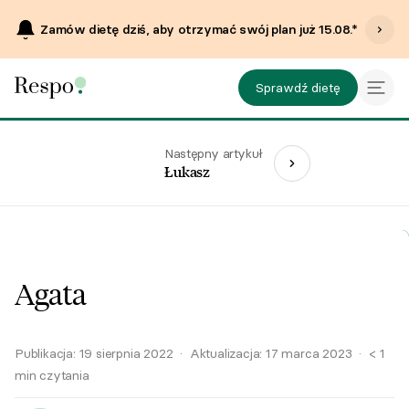
Zamów dietę dziś, aby otrzymać swój plan już
15.08
.*
Sprawdź dietę
Następny artykuł
Łukasz
Agata
Publikacja:
19 sierpnia 2022
·
Aktualizacja:
17 marca 2023
·
< 1
min czytania