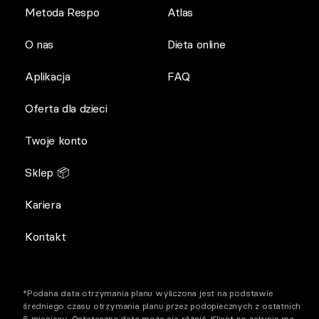
Metoda Respo
Atlas
O nas
Dieta online
Aplikacja
FAQ
Oferta dla dzieci
Twoje konto
Sklep 📦
Kariera
Kontakt
*Podana data otrzymania planu wyliczona jest na podstawie
średniego czasu otrzymania planu przez podopiecznych z ostatnich
6 miesięcy. Ostateczna data może się różnić. Klient po zakupie ma