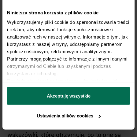
myśli, to pierwsze co robiłem, to starałem
Niniejsza strona korzysta z plików cookie
się szukać winy w sobie, a nie w planie
Wykorzystujemy pliki cookie do spersonalizowania treści 
żywieniowym i szukać rozwiązań (z reguły
i reklam, aby oferować funkcje społecznościowe i 
jest ich tysiące, tylko trzeba się spokojnie
analizować ruch w naszej witrynie. Informacje o tym, jak 
korzystasz z naszej witryny, udostępniamy partnerom 
zastanowić).
społecznościowym, reklamowym i analitycznym. 
Partnerzy mogą połączyć te informacje z innymi danymi 
otrzymanymi od Ciebie lub uzyskanymi podczas 
korzystania z ich usług.
Co możesz powiedzieć o współpracy ze
Dowiedz się więcej na temat tego, kim jesteśmy, jak 
mną, co było w niej dla Ciebie
można się z nami skontaktować i w jaki sposób 
najważniejsze?
przetwarzamy dane osobowe w ramach 
Polityki 
Akceptuję wszystkie
prywatności.
Jestem zadowolony ze współpracy, dlatego
Ustawienia plików cookies
cały czas ją kontynuuję. Najważniejsze są
wskazówki, które otrzymuję, bo to one są