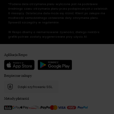
*Podana data otrzymania planu wyliczona jest na podstawie
średniego czasu otrzymania planu przez podopiecznych z ostatnich
6 miesięcy. Ostateczna data może się różnić. Klient po zakupie ma
możliwość samodzielnego ustawienia daty otrzymania planu.
Sprawdź szczegóły w regulaminie.
W Respo dbamy o niemarnowanie żywności, dlatego niektóre
grafiki potraw zostały wygenerowane przy użyciu AI.
Aplikacja Respo
Bezpieczne zakupy
Dzięki szyfrowaniu SSL
Metody płatności