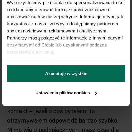
Wykorzystujemy pliki cookie do spersonalizowania treści 
Co możesz powiedzieć o współpracy ze
i reklam, aby oferować funkcje społecznościowe i 
mną? Co jest dla Ciebie najważniejsze?
analizować ruch w naszej witrynie. Informacje o tym, jak 
korzystasz z naszej witryny, udostępniamy partnerom 
społecznościowym, reklamowym i analitycznym. 
Współpraca z Tobą spełniła wszystkie moje
Partnerzy mogą połączyć te informacje z innymi danymi 
oczekiwania. Wiele kwestii zasługuje na
otrzymanymi od Ciebie lub uzyskanymi podczas 
korzystania z ich usług.
uwagę, za wiele rzeczy Cię cenię. Na pewno
Dowiedz się więcej na temat tego, kim jesteśmy, jak 
jest to wiedza, którą posiadasz – pozwoliła
można się z nami skontaktować i w jaki sposób 
mi w 100% zaufać planowi, który dla mnie
przetwarzamy dane osobowe w ramach 
Polityki 
Akceptuję wszystkie
prywatności.
przygotowałeś. Wiedziałem, że jestem w
dobrych rękach i mogłem spokojnie skupić
Ustawienia plików cookies
się na swoim zadaniu. Ponadto bardzo dobry
kontakt – jeżeli o coś pytałem, to
otrzymywałem odpowiedź bardzo szybko.
Mimo wielu podopiecznych, masz czas dla