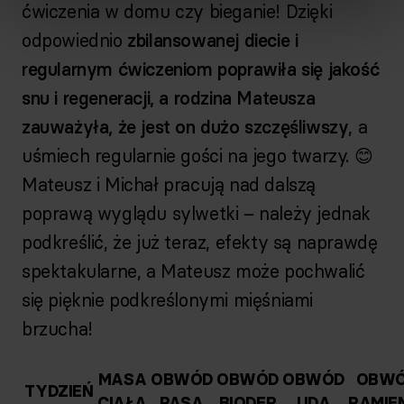
ćwiczenia w domu czy bieganie! Dzięki
odpowiednio
zbilansowanej diecie i
regularnym ćwiczeniom poprawiła się jakość
snu i regeneracji, a rodzina Mateusza
zauważyła, że jest on dużo szczęśliwszy
, a
uśmiech regularnie gości na jego twarzy. 😊
Mateusz i Michał pracują nad dalszą
poprawą wyglądu sylwetki – należy jednak
podkreślić, że już teraz, efekty są naprawdę
spektakularne, a Mateusz może pochwalić
się pięknie podkreślonymi mięśniami
brzucha!
MASA
OBWÓD
OBWÓD
OBWÓD
OBW
TYDZIEŃ
CIAŁA
PASA
BIODER
UDA
RAMIE