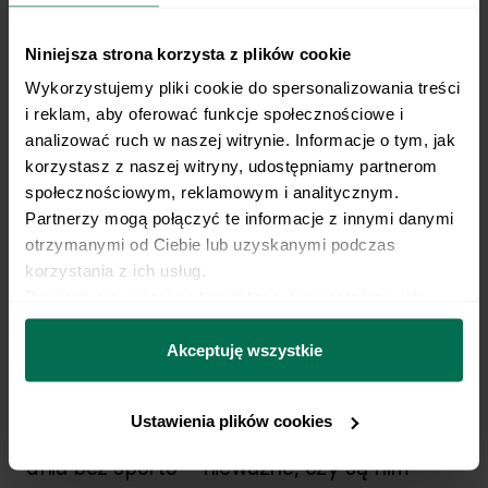
Mateusz otrzymał również program ćwiczeń
składający się z 3 sesji treningowych
Niniejsza strona korzysta z plików cookie
tygodniowo oraz zalecenie i zachętę do
Wykorzystujemy pliki cookie do spersonalizowania treści 
i reklam, aby oferować funkcje społecznościowe i 
aktywnego spędzania wolnego czasu.
analizować ruch w naszej witrynie. Informacje o tym, jak 
korzystasz z naszej witryny, udostępniamy partnerom 
Efekty
społecznościowym, reklamowym i analitycznym. 
Partnerzy mogą połączyć te informacje z innymi danymi 
otrzymanymi od Ciebie lub uzyskanymi podczas 
Początkowo, celem Mateusza była redukcja
korzystania z ich usług.
masy ciała
– już na początku masa ciała
Dowiedz się więcej na temat tego, kim jesteśmy, jak 
można się z nami skontaktować i w jaki sposób 
spadała szybko, dzięki czemu Mateusz
przetwarzamy dane osobowe w ramach 
Polityki 
Akceptuję wszystkie
poczuł się znacznie lepiej i lżej, a treningi
prywatności.
przestały stanowić dla niego trudność. Co
Ustawienia plików cookies
więcej, obecnie Mateusz nie wyobraża sobie
dnia bez sportu – nieważne, czy są nim