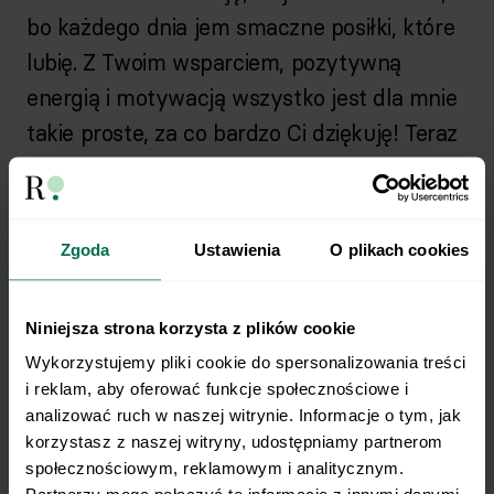
bo każdego dnia jem smaczne posiłki, które
lubię. Z Twoim wsparciem, pozytywną
energią i motywacją wszystko jest dla mnie
takie proste, za co bardzo Ci dziękuję! Teraz
wiem doskonale jak powinnam się odżywiać
i jaka aktywność jest dla mnie najlepsza.
Najgorsze już za mną, teraz może być już
Zgoda
Ustawienia
O plikach cookies
tylko lepiej, zwłaszcza że mam wsparcie
rodziny, Twoje i wszystkich, którzy widzieli
Niniejsza strona korzysta z plików cookie
moją metamorfozę i przekazali mi wiele
Wykorzystujemy pliki cookie do spersonalizowania treści 
pozytywnej energii w komentarzach.
i reklam, aby oferować funkcje społecznościowe i 
Wszystkim z całego serca dziękuję.
analizować ruch w naszej witrynie. Informacje o tym, jak 
korzystasz z naszej witryny, udostępniamy partnerom 
społecznościowym, reklamowym i analitycznym. 