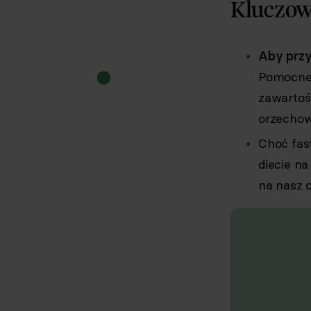
Kluczow
Aby przy
Pomocne 
zawartośc
orzechow
Choć fast
diecie na
na nasz 