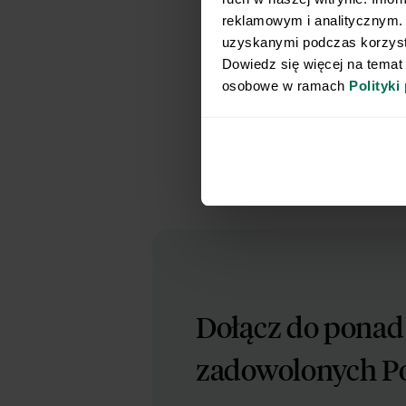
reklamowym i analitycznym. 
uzyskanymi podczas korzysta
Trzeba jednak
Dowiedz się więcej na temat
składników min
osobowe w ramach 
Polityki
Dla osób chcą
rozwój tkanki
samo zwiększa
Dołącz do pona
zadowolonych P