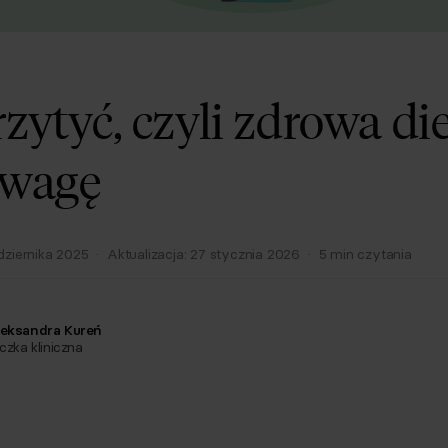
rzytyć, czyli zdrowa di
owagę
dziernika 2025
·
Aktualizacja:
27 stycznia 2026
·
5
min czytania
eksandra Kureń
czka kliniczna