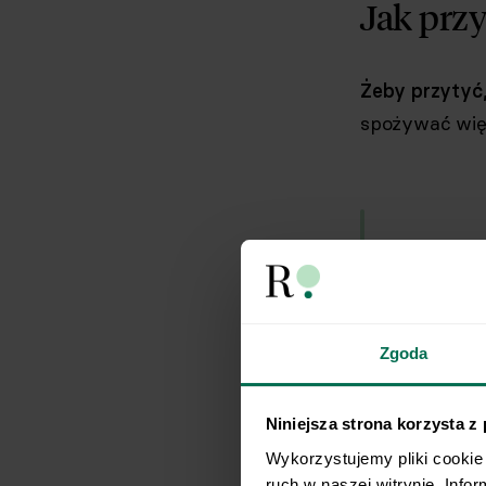
Jak prz
Żeby przytyć,
spożywać więc
W tra
szcze
gęsto
Zgoda
małej 
Niniejsza strona korzysta z
Wykorzystujemy pliki cookie 
ruch w naszej witrynie. Info