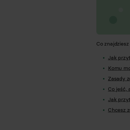
Co znajdziesz
Jak przy
Komu moż
Zasady z
Co jeść,
Jak przy
Chcesz z