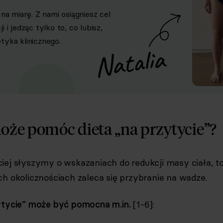
na miarę. Z nami osiągniesz cel
i jedząc tylko to, co lubisz,
yka klinicznego.
że pomóc dieta „na przytycie”?
iej słyszymy o wskazaniach do redukcji masy ciała, to
ch okolicznościach zaleca się przybranie na wadze.
ytycie” może być pomocna m.in.
[1-6]: