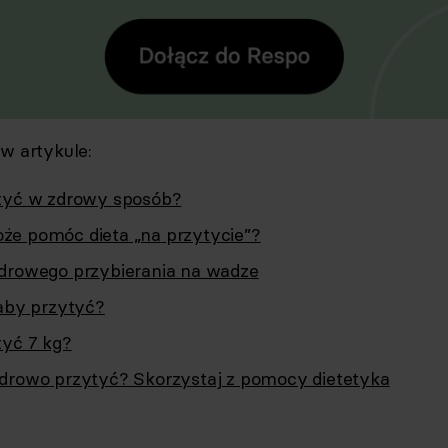
 w artykule:
tyć w zdrowy sposób?
e pomóc dieta „na przytycie”?
drowego przybierania na wadze
 aby przytyć?
tyć 7 kg?
drowo przytyć? Skorzystaj z pomocy dietetyka