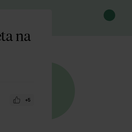
eta na
+5