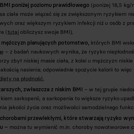
 BMI poniżej poziomu prawidłowego
(poniżej 18,5 kg
sa ciała może wiązać się ze zwiększonym ryzykiem n
ych oraz większym ryzykiem infekcji niż u osób z p
a (
tutaj
obliczysz swoje BMI),
 i mężczyzn planujących potomstwo,
których BMI wska
ę – z badań naukowych wynika, że ryzyko niepłodnośc
rzy zbyt niskiej masie ciała, z kolei u mężczyzn niskie
jakością nasienia; odpowiednie spożycie kalorii to wię
diety na płodność
,
tarszych, zwłaszcza z niskim BMI
– w tej grupie nied
ykiem sarkopenii, a sarkopenia to większe ryzyko upad
nia jakości życia oraz możliwości samodzielnego funk
 chorobami przewlekłymi, które stwarzają ryzyko wyn
u –
można tu wymienić m.in. choroby nowotworowe c