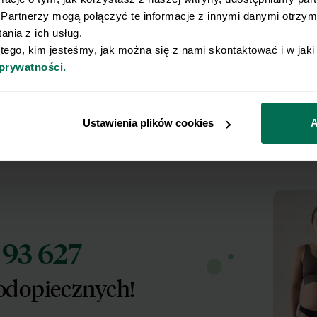
Partnerzy mogą połączyć te informacje z innymi danymi otrzyma
nia z ich usług.
 pamiętać, by jednocześnie były to produkty pełne wi
 tego, kim jesteśmy, jak można się z nami skontaktować i w jak
eralnych, a nie tzw. źródła „pustych kalorii”.
 prywatności.
cych przytyć ważne są również treningi siłowe, któ
 mięśniowej,
co jest bezpieczniejszym sposobem na pr
Ustawienia plików cookies
A
nie ilości tkanki tłuszczowej w organizmie.
93 627
d
odopiecznych!