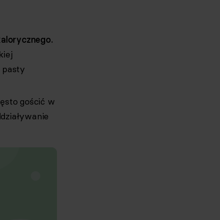
kalorycznego.
iej
i pasty
zęsto gościć w
ddziaływanie