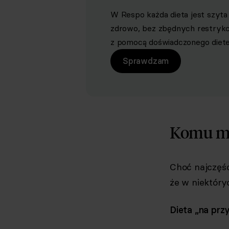
W Respo każda dieta jest szyta 
zdrowo, bez zbędnych restrykcji 
z pomocą doświadczonego dietet
Sprawdzam
Komu mo
Choć najczęśc
że w niektóry
Dieta „na prz