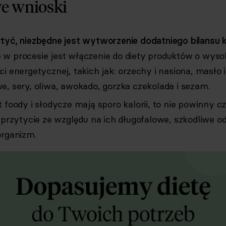
e wnioski
tyć, niezbędne jest wytworzenie dodatniego bilansu 
w procesie jest włączenie do diety produktów o wysok
i energetycznej, takich jak: orzechy i nasiona, masło 
e, sery, oliwa, awokado, gorzka czekolada i sezam.
 foody i słodycze mają sporo kalorii, to nie powinny c
 przytycie ze względu na ich długofalowe, szkodliwe o
organizm.