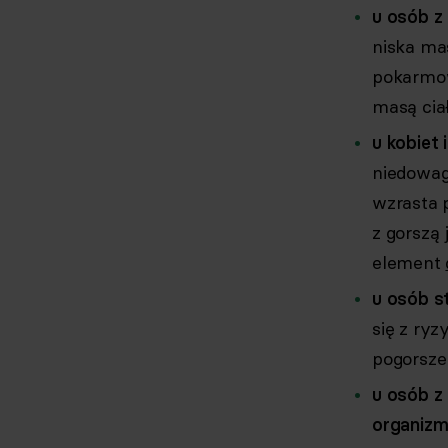
u osób z
niska ma
pokarmow
masą ciał
u kobiet
niedowag
wzrasta p
z gorszą 
element
u osób s
się z ryz
pogorsze
u osób z
organizm