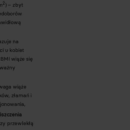
2
/m
) – zbyt
iedoborów
rawidłową
zuje na
i u kobiet
 BMI wiąże się
c ważny
owaga wiąże
ków, złamań i
cjonowania,
iszczenia
zy przewlekłą