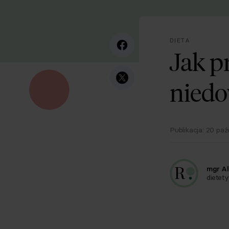
DIETA
Jak p
nied
Publikacja:
20 paź
mgr Al
dietety