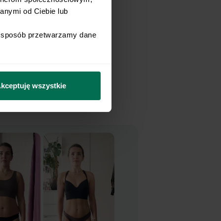
nymi od Ciebie lub 
tamin i
i sposób przetwarzamy dane 
re wspomagają
zytycie niż
kceptuję wszystkie