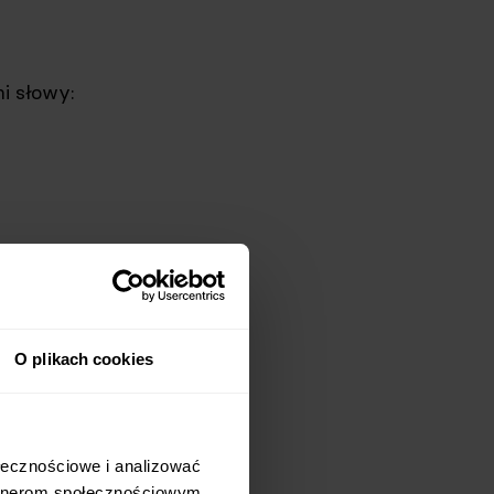
mi słowy:
ciała
iej
kalorii w
O plikach cookies
łecznościowe i analizować 
rtnerom społecznościowym, 