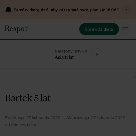
Zamów dietę dziś, aby otrzymać swój plan już
16.08
.*
Sprawdź dietę
Następny artykuł
Asia 11 lat
Bartek 5 lat
Publikacja:
27 listopada 2022
·
Aktualizacja:
27 listopada 2022
·
< 1
min czytania