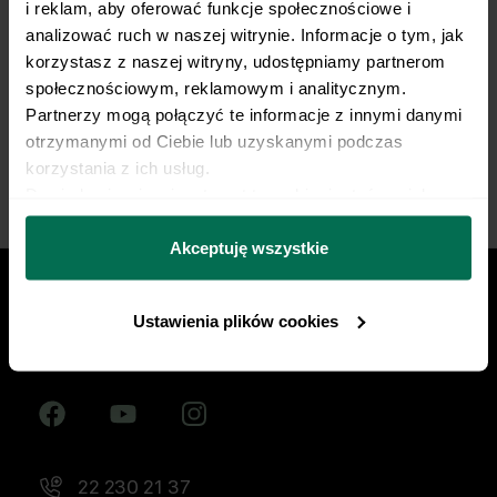
i reklam, aby oferować funkcje społecznościowe i 
żywieniowy dopasowany do Twojej dyscypliny,
analizować ruch w naszej witrynie. Informacje o tym, jak 
treningów i sportowych celów. Nie pozwól, by źle
korzystasz z naszej witryny, udostępniamy partnerom 
dobrana dieta ograniczała Twój progres.
społecznościowym, reklamowym i analitycznym. 
Partnerzy mogą połączyć te informacje z innymi danymi 
Zacznij współpracę
otrzymanymi od Ciebie lub uzyskanymi podczas 
korzystania z ich usług.
Dowiedz się więcej na temat tego, kim jesteśmy, jak 
można się z nami skontaktować i w jaki sposób 
przetwarzamy dane osobowe w ramach 
Polityki 
Akceptuję wszystkie
prywatności.
Ustawienia plików cookies
Znajdź nas w social mediach
22 230 21 37