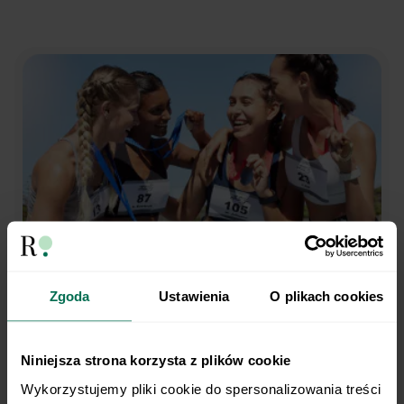
Zgoda
Ustawienia
O plikach cookies
Trenujesz regularnie?
My robimy dietę.
Niniejsza strona korzysta z plików cookie
Wykorzystujemy pliki cookie do spersonalizowania treści 
Opieka dietetyka sportowego i indywidualny plan