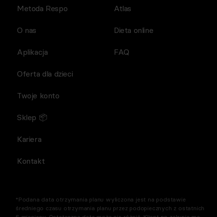
Metoda Respo
Atlas
O nas
Dieta online
Aplikacja
FAQ
Oferta dla dzieci
Twoje konto
Sklep 📦
Kariera
Kontakt
*Podana data otrzymania planu wyliczona jest na podstawie
średniego czasu otrzymania planu przez podopiecznych z ostatnich
6 miesięcy. Ostateczna data może się różnić. Klient po zakupie ma