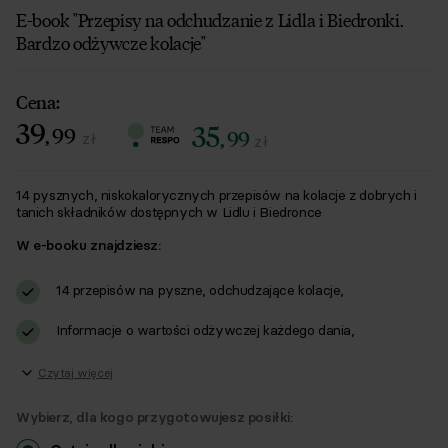
E-book "Przepisy na odchudzanie z Lidla i Biedronki.
Bardzo odżywcze kolacje"
Cena:
39
35
,
99
,
99
zł
zł
14 pysznych, niskokalorycznych przepisów na kolacje z dobrych i
tanich składników dostępnych w Lidlu i Biedronce
W e-booku znajdziesz:
14 przepisów na pyszne, odchudzające kolacje,
Informacje o wartości odżywczej każdego dania,
Czytaj więcej
Wybierz, dla kogo przygotowujesz posiłki: