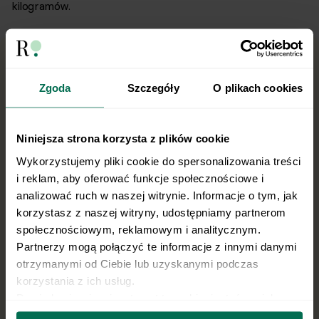
kilogramów.
Zgoda
Szczegóły
O plikach cookies
Niniejsza strona korzysta z plików cookie
Specjalny prezent dla Podopiecznych
Wykorzystujemy pliki cookie do spersonalizowania treści 
Centrum Respo!
i reklam, aby oferować funkcje społecznościowe i 
analizować ruch w naszej witrynie. Informacje o tym, jak 
Wszystkie przepisy z e-booków trafią do Twojej aplikacji
korzystasz z naszej witryny, udostępniamy partnerom 
Respo, a Twój Opiekun Celu przeliczy je na Twoją
społecznościowym, reklamowym i analitycznym. 
kaloryczność!
Partnerzy mogą połączyć te informacje z innymi danymi 
W zakładce Twoje e-booki pojawią się wszystkie przepisy,
otrzymanymi od Ciebie lub uzyskanymi podczas 
a w diecie będziesz mieć te przepisy, które odpowiadają
korzystania z ich usług.
Twoim potrzebom i preferencjom żywieniowym.
Dowiedz się więcej na temat tego, kim jesteśmy, jak 
można się z nami skontaktować i w jaki sposób 