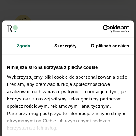
Jak rodzic rodzicowi…
Zgoda
Szczegóły
O plikach cookies
Autorami książki jesteśmy my – dietetycy i
rodzice, czyli Małgorzata Jackowska i
Niniejsza strona korzysta z plików cookie
Michał Wrzosek. Dzielimy się sprawdzoną
Wykorzystujemy pliki cookie do spersonalizowania treści 
wiedzą, bo mamy spore doświadczenie w
i reklam, aby oferować funkcje społecznościowe i 
żywieniu dzieci i świadomość, że zdrowe
analizować ruch w naszej witrynie. Informacje o tym, jak 
nawyki dotyczące jedzenia najlepiej
korzystasz z naszej witryny, udostępniamy partnerom 
kształtować już w dzieciństwie.
społecznościowym, reklamowym i analitycznym. 
Partnerzy mogą połączyć te informacje z innymi danymi 
otrzymanymi od Ciebie lub uzyskanymi podczas 
korzystania z ich usług.
Dowiedz się więcej na temat tego, kim jesteśmy, jak 