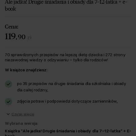
Ale jadka! Drugie śniadania i obiady dla 7–12-latka + e-
book
Cena:
119
,
90
zł
70 sprawdzonych przepisów na lepszą dietę dziecka i 272 strony
niezawodnej wiedzy o odżywianiu – tylko dla rodziców!
W książce znajdziesz:
po 35 przepisów na drugie śniadania dla szkolniaka i obiady
dla całej rodziny,
zdjęcia potraw i podpowiedzi dotyczące zamienników,
Czytaj więcej
Wybrana wersja:
Książka "Ale jadka! Drugie śniadania i obiady dla 7–12-latka" + E-