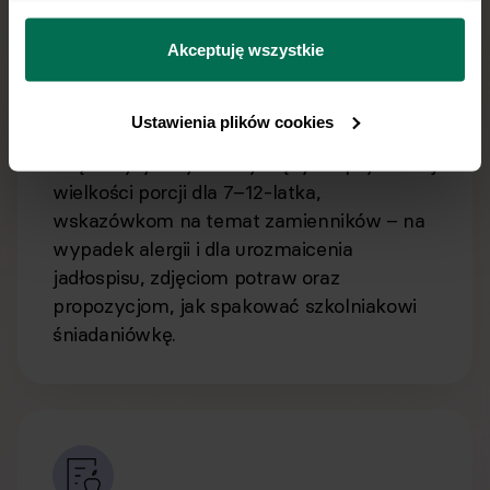
można się z nami skontaktować i w jaki sposób 
przetwarzamy dane osobowe w ramach 
Polityki 
Akceptuję wszystkie
prywatności.
Żywieniowe wsparcie od pierwszej do
ostatniej strony
Ustawienia plików cookies
dzięki wytycznym dotyczącym optymalnej
wielkości porcji dla 7–12-latka,
wskazówkom na temat zamienników – na
wypadek alergii i dla urozmaicenia
jadłospisu, zdjęciom potraw oraz
propozycjom, jak spakować szkolniakowi
śniadaniówkę.