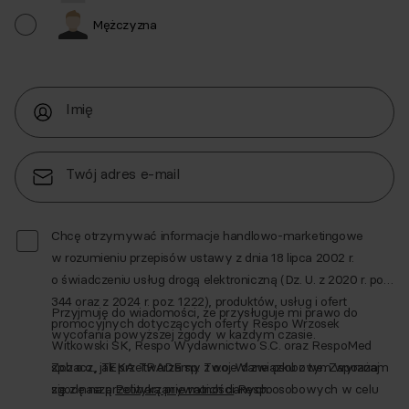
Mężczyzna
Imię
Twój adres e-mail
Chcę otrzymywać informacje handlowo-marketingowe
w rozumieniu przepisów ustawy z dnia 18 lipca 2002 r.
o świadczeniu usług drogą elektroniczną (Dz. U. z 2020 r. poz.
344 oraz z 2024 r. poz. 1222), produktów, usług i ofert
Przyjmuję do wiadomości, że przysługuje mi prawo do
promocyjnych dotyczących oferty Respo Wrzosek
wycofania powyższej zgody w każdym czasie.
Witkowski SK, Respo Wydawnictwo S.C. oraz RespoMed
sp.z o.o., TEKA TRADE sp. z o.o. W związku z tym wyrażam
Zobacz, jak przetwarzamy Twoje dane osobowe. Zapoznaj
zgodę na przetwarzanie moich danych osobowych w celu
się z naszą
Polityką prywatności
Respo