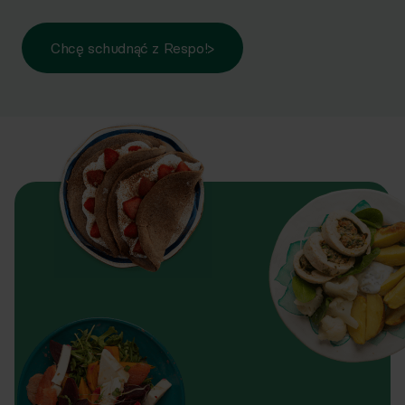
Chcę schudnąć z Respo!
>