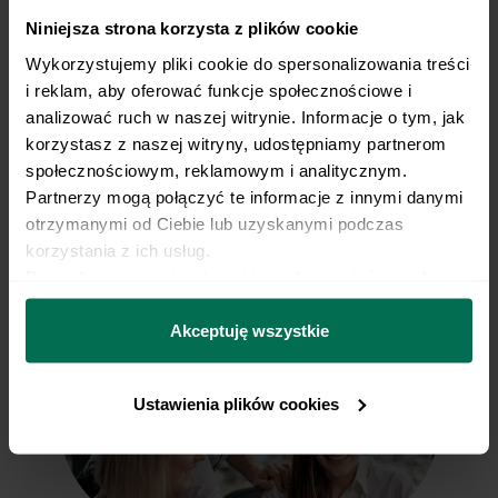
Niniejsza strona korzysta z plików cookie
Przygotowaliśmy przykładowy jadłospis w
Wykorzystujemy pliki cookie do spersonalizowania treści 
Hashimoto, który trafi prosto do Ciebie, wystarczy,
i reklam, aby oferować funkcje społecznościowe i 
że klikniesz poniżej.
analizować ruch w naszej witrynie. Informacje o tym, jak 
korzystasz z naszej witryny, udostępniamy partnerom 
społecznościowym, reklamowym i analitycznym. 
Partnerzy mogą połączyć te informacje z innymi danymi 
Pobieram jadłospis w Hashimoto
otrzymanymi od Ciebie lub uzyskanymi podczas 
korzystania z ich usług.
Dowiedz się więcej na temat tego, kim jesteśmy, jak 
można się z nami skontaktować i w jaki sposób 
przetwarzamy dane osobowe w ramach 
Polityki 
Akceptuję wszystkie
prywatności.
Ustawienia plików cookies