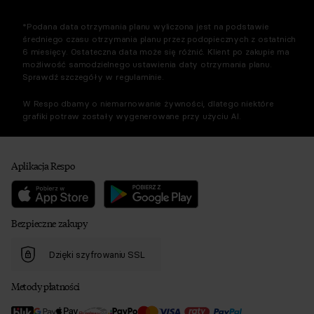
*Podana data otrzymania planu wyliczona jest na podstawie
średniego czasu otrzymania planu przez podopiecznych z ostatnich
6 miesięcy. Ostateczna data może się różnić. Klient po zakupie ma
możliwość samodzielnego ustawienia daty otrzymania planu.
Sprawdź szczegóły w regulaminie.
W Respo dbamy o niemarnowanie żywności, dlatego niektóre
grafiki potraw zostały wygenerowane przy użyciu AI.
Aplikacja Respo
Bezpieczne zakupy
Dzięki szyfrowaniu SSL
Metody płatności