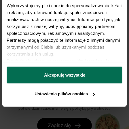
a w prezencie wyślemy Ci
Wykorzystujemy pliki cookie do spersonalizowania treści 
prezentację i nagranie ze
i reklam, aby oferować funkcje społecznościowe i 
analizować ruch w naszej witrynie. Informacje o tym, jak 
spotkania!
korzystasz z naszej witryny, udostępniamy partnerom 
społecznościowym, reklamowym i analitycznym. 
Partnerzy mogą połączyć te informacje z innymi danymi 
otrzymanymi od Ciebie lub uzyskanymi podczas 
Imię
korzystania z ich usług.
Dowiedz się więcej na temat tego, kim jesteśmy, jak 
można się z nami skontaktować i w jaki sposób 
Email
przetwarzamy dane osobowe w ramach 
Polityki 
Akceptuję wszystkie
prywatności.
Ustawienia plików cookies
Wyrażam zgodę na przetwarzanie moich danych
osobowych w celu otrzymywania Newslettera i
potwierdzam zapoznanie się z
polityką prywatności
.
Zapisz się