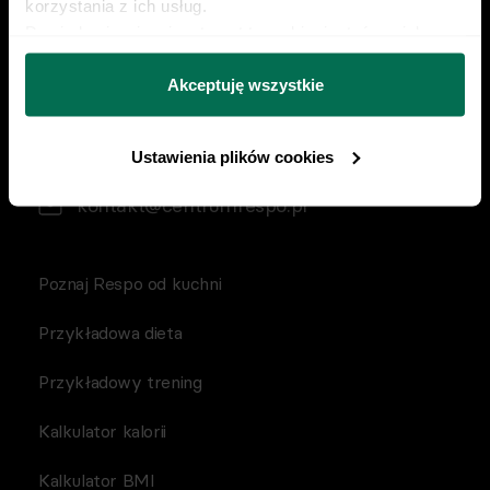
korzystania z ich usług.
Znajdź nas w social mediach
Dowiedz się więcej na temat tego, kim jesteśmy, jak 
można się z nami skontaktować i w jaki sposób 
przetwarzamy dane osobowe w ramach 
Polityki 
Akceptuję wszystkie
prywatności.
Ustawienia plików cookies
22 230 21 37
kontakt@centrumrespo.pl
Poznaj Respo od kuchni
Przykładowa dieta
Przykładowy trening
Kalkulator kalorii
Kalkulator BMI