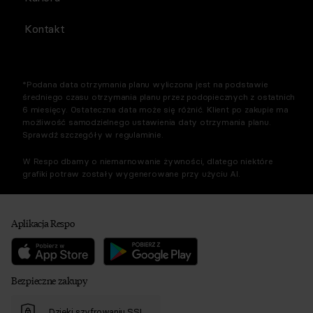
Kontakt
*Podana data otrzymania planu wyliczona jest na podstawie
średniego czasu otrzymania planu przez podopiecznych z ostatnich
6 miesięcy. Ostateczna data może się różnić. Klient po zakupie ma
możliwość samodzielnego ustawienia daty otrzymania planu.
Sprawdź szczegóły w regulaminie.
W Respo dbamy o niemarnowanie żywności, dlatego niektóre
grafiki potraw zostały wygenerowane przy użyciu AI.
Aplikacja Respo
Bezpieczne zakupy
Dzięki szyfrowaniu SSL