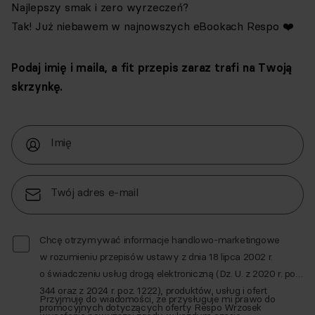
Najlepszy smak i zero wyrzeczeń?
Tak! Już niebawem w najnowszych eBookach Respo ❤️
Podaj imię i maila, a fit przepis zaraz trafi na Twoją
skrzynkę.
Imię
Twój adres e-mail
Chcę otrzymywać informacje handlowo-marketingowe
w rozumieniu przepisów ustawy z dnia 18 lipca 2002 r.
o świadczeniu usług drogą elektroniczną (Dz. U. z 2020 r. poz.
344 oraz z 2024 r. poz. 1222), produktów, usług i ofert
Przyjmuję do wiadomości, że przysługuje mi prawo do
promocyjnych dotyczących oferty Respo Wrzosek