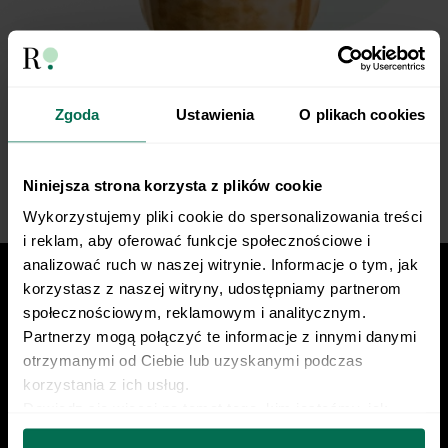
Zgoda
Ustawienia
O plikach cookies
Niniejsza strona korzysta z plików cookie
Wykorzystujemy pliki cookie do spersonalizowania treści 
i reklam, aby oferować funkcje społecznościowe i 
analizować ruch w naszej witrynie. Informacje o tym, jak 
korzystasz z naszej witryny, udostępniamy partnerom 
społecznościowym, reklamowym i analitycznym. 
Partnerzy mogą połączyć te informacje z innymi danymi 
Znajdź nas w social mediach
otrzymanymi od Ciebie lub uzyskanymi podczas 
korzystania z ich usług.
Dowiedz się więcej na temat tego, kim jesteśmy, jak 
można się z nami skontaktować i w jaki sposób 