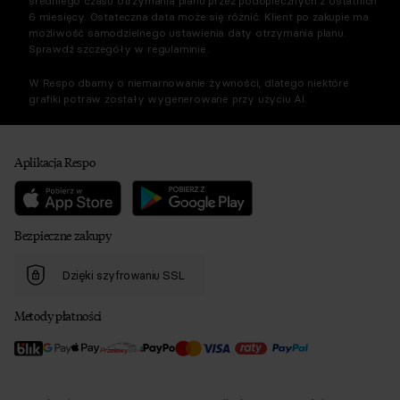
średniego czasu otrzymania planu przez podopiecznych z ostatnich
6 miesięcy. Ostateczna data może się różnić. Klient po zakupie ma
możliwość samodzielnego ustawienia daty otrzymania planu.
Sprawdź szczegóły w regulaminie.
W Respo dbamy o niemarnowanie żywności, dlatego niektóre
grafiki potraw zostały wygenerowane przy użyciu AI.
Aplikacja Respo
Bezpieczne zakupy
Dzięki szyfrowaniu SSL
Metody płatności