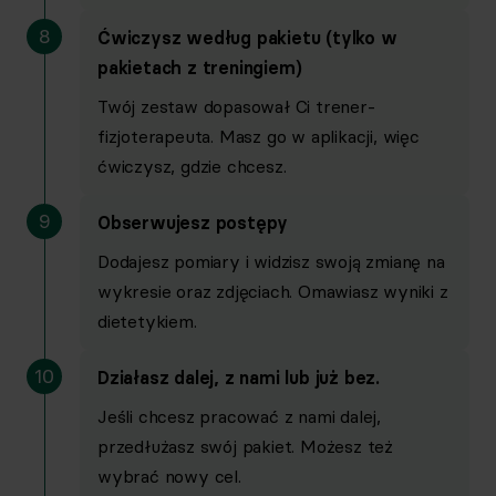
8
Ćwiczysz według pakietu (tylko w
pakietach z treningiem)
Twój zestaw dopasował Ci trener-
Analiza zawartości lodówki
fizjoterapeuta. Masz go w aplikacji, więc
ćwiczysz, gdzie chcesz.
9
Obserwujesz postępy
Dodajesz pomiary i widzisz swoją zmianę na
Tokeny AI
wykresie oraz zdjęciach. Omawiasz wyniki z
dietetykiem.
250 na plan
3500 na plan
10
Działasz dalej, z nami lub już bez.
Jeśli chcesz pracować z nami dalej,
Dodatkowo
przedłużasz swój pakiet. Możesz też
wybrać nowy cel.