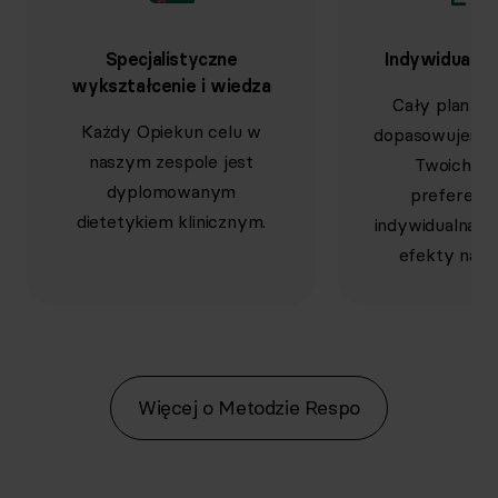
Specjalistyczne
Indywidualne
wykształcenie i wiedza
Cały plan w
Każdy Opiekun celu w
dopasowujemy 
naszym zespole jest
Twoich po
dyplomowanym
preferencj
dietetykiem klinicznym.
indywidualna d
efekty na dł
Więcej o Metodzie Respo