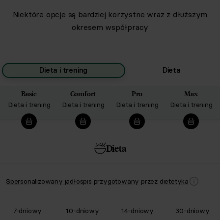
Niektóre opcje są bardziej korzystne wraz z dłuższym
okresem współpracy
Dieta i trening
Dieta
Basic
Comfort
Pro
Max
Dieta i trening
Dieta i trening
Dieta i trening
Dieta i trening
Dieta
Spersonalizowany jadłospis przygotowany przez dietetyka
7-dniowy
10-dniowy
14-dniowy
30-dniowy