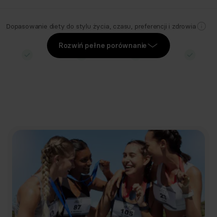
Dopasowanie diety do stylu życia, czasu, preferencji i zdrowia
Rozwiń pełne porównanie
Eliminacja nietolerowanych i nielubianych produktów
Nowy jadłospis co 30 dni z zachowaniem poprzednich
w pakietach
w pakietach
w pakietach
w pakietach
1, 3, 6 i 12
1, 3, 6 i 12
1, 3, 6 i 12
1, 3, 6 i 12
msc.
msc.
msc.
msc.