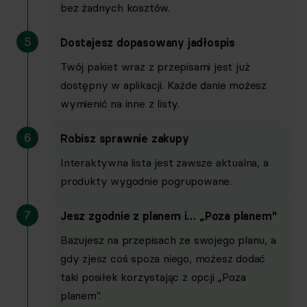
bez żadnych kosztów.
1, 3, 6 i 12
1, 3, 6 i 12
1, 3, 6 i 12
1, 3, 6 i 12
msc.
msc.
msc.
msc.
5
Dostajesz dopasowany jadłospis
Twój pakiet wraz z przepisami jest już
Gwarancja na każdy plan: 7 dni na dowolne zmiany w treningu
dostępny w aplikacji. Każde danie możesz
wymienić na inne z listy.
6
Robisz sprawnie zakupy
Zamienniki ćwiczeń w aplikacji
Interaktywna lista jest zawsze aktualna, a
produkty wygodnie pogrupowane.
7
Jesz zgodnie z planem i… „Poza planem"
Bazujesz na przepisach ze swojego planu, a
Inteligentne funkcje
gdy zjesz coś spoza niego, możesz dodać
taki posiłek korzystając z opcji „Poza
planem".
Dodawanie posiłku ze zdjęcia