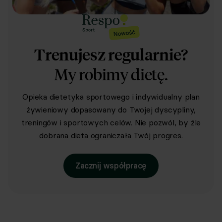
Gwarancja na każdą dietę: 7 dni na dowolne zmiany w
jadłospisie
Trenujesz regularnie?
My robimy dietę.
Dieta startowa – gotuj, ucz się, działaj od razu
Opieka dietetyka sportowego i indywidualny plan
żywieniowy dopasowany do Twojej dyscypliny,
treningów i sportowych celów. Nie pozwól, by źle
dobrana dieta ograniczała Twój progres.
Dodawanie posiłków spoza planu
Zacznij współpracę
podstawowe
podstawowe
rozszerzone
rozszerzone
Polecane produkty i zamienniki