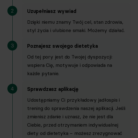
2
Uzupełniasz wywiad
Dzięki niemu znamy Twój cel, stan zdrowia,
styl życia i ulubione smaki. Możemy działać.
Instrukcje wideo w aplikacji z 4 kamer
3
Poznajesz swojego dietetyka
Od tej pory jest do Twojej dyspozycji:
wspiera Cię, motywuje i odpowiada na
każde pytanie.
Opcja treningu w domu lub na siłowni
4
Sprawdzasz aplikację
Udostępniamy Ci przykładowy jadłospis i
trening do sprawdzenia naszej aplikacji. Jeśli
zmienisz zdanie i uznasz, że nie jest dla
Nowy plan treningowy co 30 dni z zachowaniem poprzednich
Ciebie, przed otrzymaniem indywidualnej
diety od dietetyka – możesz zrezygnować
w pakietach
w pakietach
w pakietach
w pakietach