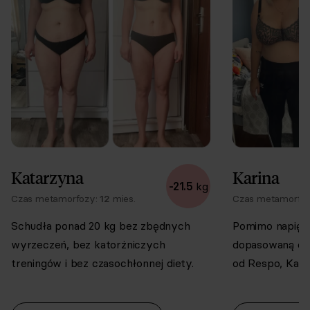
Interaktywna
lista zakupów
Możliwość wymiany posiłków
Katarzyna
Karina
-
21.5
kg
Czas metamorfozy:
12
mies.
Czas metamorfo
Schudła ponad 20 kg bez zbędnych
Pomimo napięteg
wyrzeczeń, bez katorżniczych
dopasowaną do 
treningów i bez czasochłonnej diety.
od Respo, Kari
Możliwość edycji przepisów i składników