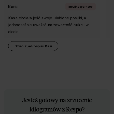
Kasia
A
Insulinooporność
Kasia chciała jeść swoje ulubione posiłki, a
An
Opieka dietetyka
jednocześnie uważać na zawartość cukru w
ko
diecie.
m
Opieka dedykowanego dietetyka na czacie bez limitu
Dzień z jadłospisu Kasi
odpowiedź do
odpowiedź do
odpowiedź do
24 h
18 h
16 h
Analiza i monitoring Twoich postępów
Jesteś gotowy na zrzucenie
Priorytetowe odpowiedzi od dietetyka (
do 1 h
)
kilogramów z Respo?