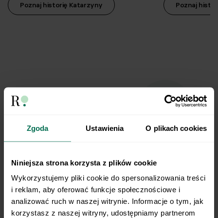
Poznaj historię Katarzyny
Poznaj histor
Dodawanie kroków i własnych aktywności
Kreator dobrych nawyków
W czym pomogą Ci nasi
Zgoda
Ustawienia
O plikach cookies
dietetycy online?
Licznik spalonych kalorii
Niniejsza strona korzysta z plików cookie
Wykorzystujemy pliki cookie do spersonalizowania treści 
Odchudzanie
i reklam, aby oferować funkcje społecznościowe i 
analizować ruch w naszej witrynie. Informacje o tym, jak 
Osiągniesz szczupłą sylwetkę na lata dzięki dopasowanej
korzystasz z naszej witryny, udostępniamy partnerom 