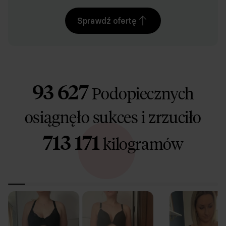
Sprawdź ofertę
Indywidualny jadłospis od dyplomowanego dietetyka
93 627
Podopiecznych
osiągnęło sukces i zrzuciło
Video konsultacje z dietetykiem
713 171
kilogramów
Aplikacja
Klara - Asystent 24/7