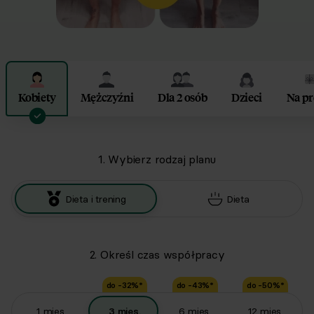
Kobiety
Mężczyźni
Dla 2 osób
Dzieci
Na pr
1. Wybierz rodzaj planu
Dieta i trening
Dieta
2. Określ czas współpracy
do -
32
%*
do -
43
%*
do -
50
%*
1
mies.
3
mies.
6
mies.
12
mies.