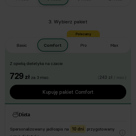
3. Wybierz pakiet
Polecany
Basic
Comfort
Pro
Max
Z opieką dietetyka na czacie
729
zł
za
3
msc.
243
zł
(
/ msc.)
Kupuję pakiet Comfort
Dieta
Spersonalizowany jadłospis na
10 dni
przygotowany