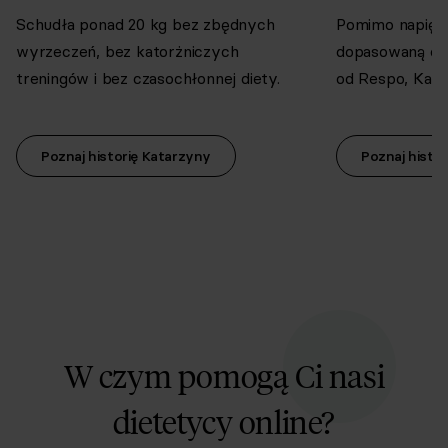
Schudła ponad 20 kg bez zbędnych
Pomimo napięteg
wyrzeczeń, bez katorżniczych
dopasowaną do 
treningów i bez czasochłonnej diety.
od Respo, Kari
Możliwość edycji przepisów i składników
Poznaj historię Katarzyny
Poznaj histor
Dodawanie kroków i własnych aktywności
Kreator dobrych nawyków
W czym pomogą Ci nasi
dietetycy online?