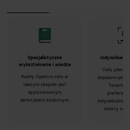
Specjalistyczne
Indywidualne
wykształcenie i wiedza
Cały plan w
Każdy Opiekun celu w
dopasowujemy 
naszym zespole jest
Twoich po
dyplomowanym
preferencj
dietetykiem klinicznym.
indywidualna d
efekty na dł