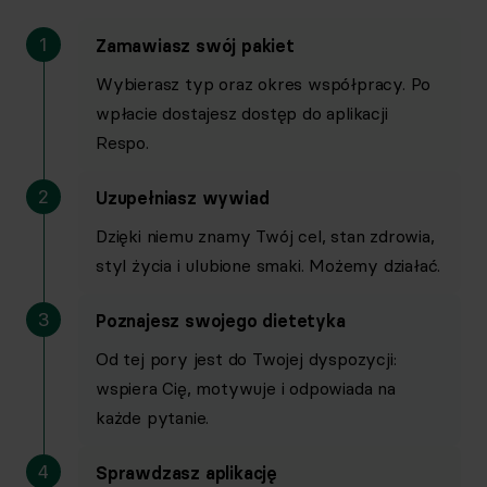
1
Zamawiasz swój pakiet
Trening
Wybierasz typ oraz okres współpracy. Po
wpłacie dostajesz dostęp do aplikacji
Respo.
Spersonalizowany plan treningowy w aplikacji
2
Uzupełniasz wywiad
Dzięki niemu znamy Twój cel, stan zdrowia,
styl życia i ulubione smaki. Możemy działać.
Instrukcje wideo w aplikacji z 4 kamer
3
Poznajesz swojego dietetyka
Od tej pory jest do Twojej dyspozycji:
wspiera Cię, motywuje i odpowiada na
każde pytanie.
Opcja treningu w domu lub na siłowni
4
Sprawdzasz aplikację