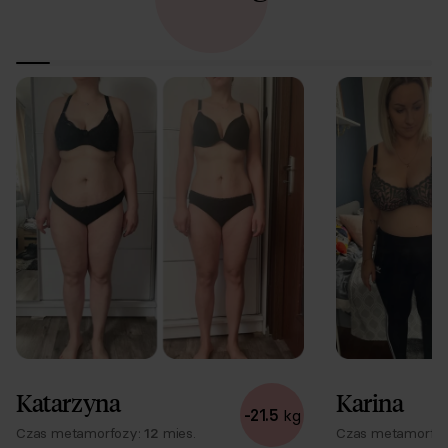
Aplikacja
Klara - Asystent 24/7
Interaktywna
lista zakupów
Możliwość wymiany posiłków
Katarzyna
Karina
-
21.5
kg
Czas metamorfozy:
12
mies.
Czas metamorfo