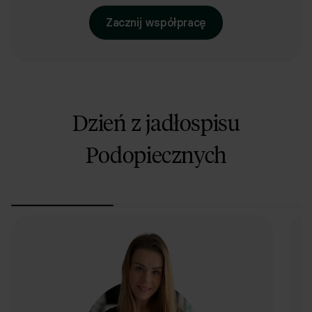
Dodawanie posiłków spoza planu
Zacznij współpracę
podstawowe
podstawowe
rozszerzone
rozszerzone
Polecane produkty i zamienniki
Dzień z jadłospisu
Podopiecznych
Możliwość wymiany posiłków
Uwzględnienie gotowych dań w planie