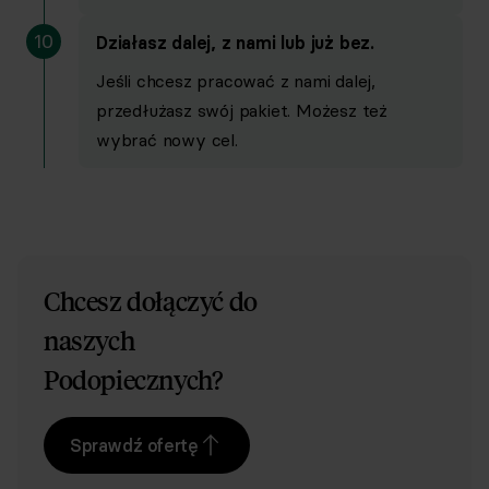
250 na plan
3500 na plan
10
Działasz dalej, z nami lub już bez.
Jeśli chcesz pracować z nami dalej,
Dodatkowo
przedłużasz swój pakiet. Możesz też
wybrać nowy cel.
Zniżka w sklepie Centrum Respo
-10%
-20%
-30%
Chcesz dołączyć do
naszych
Podopiecznych?
Sprawdź ofertę