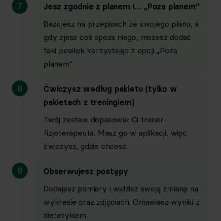
7
Jesz zgodnie z planem i… „Poza planem"
Bazujesz na przepisach ze swojego planu, a
Inteligentne funkcje
gdy zjesz coś spoza niego, możesz dodać
taki posiłek korzystając z opcji „Poza
planem".
Dodawanie posiłku ze zdjęcia
8
Ćwiczysz według pakietu (tylko w
pakietach z treningiem)
Twój zestaw dopasował Ci trener-
Analiza zawartości lodówki
fizjoterapeuta. Masz go w aplikacji, więc
ćwiczysz, gdzie chcesz.
9
Obserwujesz postępy
Dodajesz pomiary i widzisz swoją zmianę na
Tokeny AI
wykresie oraz zdjęciach. Omawiasz wyniki z
dietetykiem.