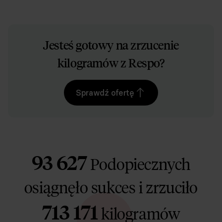
Jesteś gotowy na zrzucenie
Priorytetowe odpowiedzi od dietetyka (
do 1 h
)
kilogramów z Respo?
Sprawdź ofertę
Indywidualny jadłospis od dyplomowanego dietetyka
93 627
Podopiecznych
osiągnęło sukces i zrzuciło
Video konsultacje z dietetykiem
713 171
kilogramów