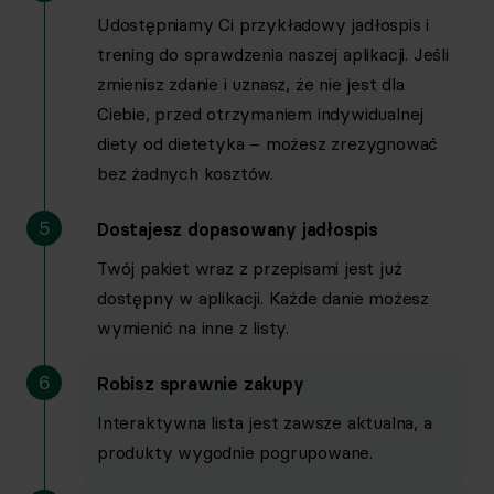
Udostępniamy Ci przykładowy jadłospis i
trening do sprawdzenia naszej aplikacji. Jeśli
zmienisz zdanie i uznasz, że nie jest dla
Nowy plan treningowy co 30 dni z zachowaniem poprzednich
Ciebie, przed otrzymaniem indywidualnej
diety od dietetyka – możesz zrezygnować
bez żadnych kosztów.
5
Dostajesz dopasowany jadłospis
Twój pakiet wraz z przepisami jest już
Gwarancja na każdy plan: 7 dni na dowolne zmiany w treningu
dostępny w aplikacji. Każde danie możesz
wymienić na inne z listy.
6
Robisz sprawnie zakupy
Zamienniki ćwiczeń w aplikacji
Interaktywna lista jest zawsze aktualna, a
produkty wygodnie pogrupowane.