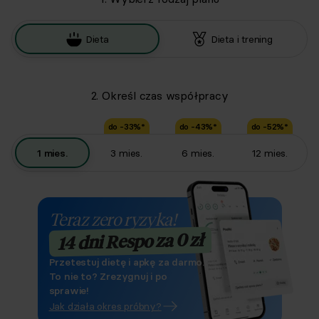
Dieta
Dieta i trening
2. Określ czas współpracy
do -
33
%*
do -
43
%*
do -
52
%*
1
mies.
3
mies.
6
mies.
12
mies.
Teraz zero ryzyka!
14 dni Respo za 0 zł
Przetestuj dietę i apkę za darmo.
To nie to? Zrezygnuj i po
sprawie!
Jak działa okres próbny?