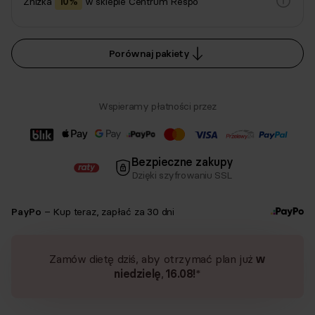
Zniżka
10%
w sklepie Centrum Respo
Porównaj pakiety
Wspieramy płatności przez
Bezpieczne zakupy
Dzięki szyfrowaniu SSL
PayPo
– Kup teraz, zapłać za 30 dni
Zamów dietę dziś, aby otrzymać plan już
w
niedzielę
,
16.08
!
*