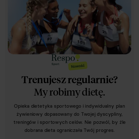
Nowy jadłospis co 30 dni z zachowaniem poprzednich
w pakietach
w pakietach
w pakietach
w pakietach
1, 3, 6 i 12
1, 3, 6 i 12
1, 3, 6 i 12
1, 3, 6 i 12
msc.
msc.
msc.
msc.
Gwarancja na każdą dietę: 7 dni na dowolne zmiany w
jadłospisie
Trenujesz regularnie?
My robimy dietę.
Dieta startowa – gotuj, ucz się, działaj od razu
Opieka dietetyka sportowego i indywidualny plan
żywieniowy dopasowany do Twojej dyscypliny,
treningów i sportowych celów. Nie pozwól, by źle
dobrana dieta ograniczała Twój progres.