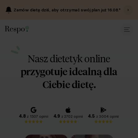
Zamów dietę dziś, aby otrzymać swój plan już
16.08
.*
Nasz dietetyk online
przygotuje idealną dla
Ciebie dietę.
4.8
4.9
4.5
z 1307 opinii
z 2702 opinii
z 3004 opinii