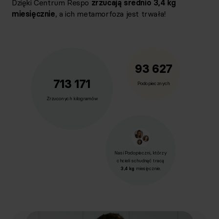
Dzięki Centrum Respo
zrzucają średnio 3,4 kg
miesięcznie
, a ich metamorfoza jest trwała!
93 627
713 171
Podopiecznych
Zrzuconych kilogramów
Nasi Podopieczni, którzy
chcieli schudnąć tracą
3,4 kg
miesięcznie.