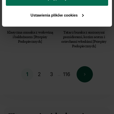
prywatności.
Ustawienia plików cookies
Klasyczna musaka z wołowiną
Tatar z buraka z suszonymi
i bakłażanem [Przepisy
pomidorami, kozim serem i
Podopiecznych]
orzechami włoskimi [Przepisy
Podopiecznych]
2
3
116
1
…