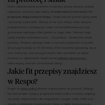
Dobre zbilansowanie posiłków to bardzo ważna kwestia, jednak
niejedyna, na której nam zależy.
O smak naszych zdrowych i fit
przepisów dbają kucharze Respo
, dzięki którym posiłki łączą smak
z prostotą wykonania. Wiemy, że na tym zależy wielu naszym
podopiecznym, niemającym czasu na skomplikowany proces
gotowania zajmujący kilka godzin w ciągu dnia. Zamiast tego
cenią szybkie wykonanie oraz - oczywiście - doskonały smak
potrawy. Właśnie dlatego wiele z naszych przepisów to posiłki
do przygotowania w 15-30 minut, które świetnie sprawdzą się w
tzw. meal prep, czyli przygotowaniu kilku posiłków na zapas
(możesz to zaplanować dzięki naszej
aplikacji dietetycznej
,
stanowiącej centrum dowodzenia dietą).
Jakie fit przepisy znajdziesz
w Respo?
Respo to
dieta online
idealnie dopasowana do potrzeb. Dlatego
też wśród kilku tysięcy przepisów, które mamy w bazie, znajdują
się opcje odpowiednie dla wegetarian i wegan, osób z IBS oraz
innymi problemami trawiennymi, dzieci, a także propozycje na