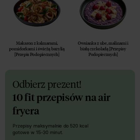
Makaron z kalmarami,
Owsianka z ube, malinami i
pomidorkami i świeżą bazylią
białą czekoladą [Przepisy
[Przepis Podopiecznych]
Podopiecznych]
Odbierz prezent!
10 fit przepisów na air
fryera
Przepisy maksymalnie do 520 kcal
gotowe w 15-30 minut.