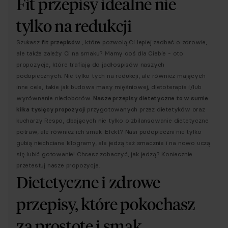
Fit przepisy idealne nie
tylko na redukcji
Szukasz
fit przepisów
, które pozwolą Ci lepiej zadbać o zdrowie,
ale także zależy Ci na smaku? Mamy coś dla Ciebie - oto
propozycje, które trafiają do jadłospisów naszych
podopiecznych. Nie tylko tych na redukcji, ale również mających
inne cele, takie jak budowa masy mięśniowej, dietoterapia i/lub
wyrównanie niedoborów.
Nasze przepisy dietetyczne to w sumie
kilka tysięcy propozycji
przygotowanych przez dietetyków oraz
kucharzy Respo, dbających nie tylko o zbilansowanie dietetyczne
potraw, ale również ich smak. Efekt? Nasi podopieczni nie tylko
gubią niechciane kilogramy, ale jedzą też smacznie i na nowo uczą
się lubić gotowanie! Chcesz zobaczyć, jak jedzą? Koniecznie
przetestuj nasze propozycje.
Dietetyczne i zdrowe
przepisy, które pokochasz
za prostotę i smak