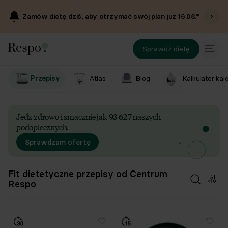
Zamów dietę dziś, aby otrzymać swój plan już
16.08
.*
Sprawdź dietę
Przepisy
Atlas
Blog
Kalkulator kalo
Jedz zdrowo i smacznie jak
93 627
naszych
podopiecznych.
Sprawdzam ofertę
Fit dietetyczne przepisy od Centrum
Respo