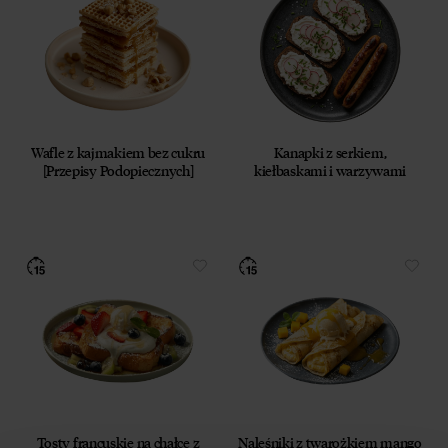
Wafle z kajmakiem bez cukru
Kanapki z serkiem,
[Przepisy Podopiecznych]
kiełbaskami i warzywami
Tosty francuskie na chałce z
Naleśniki z twarożkiem mango