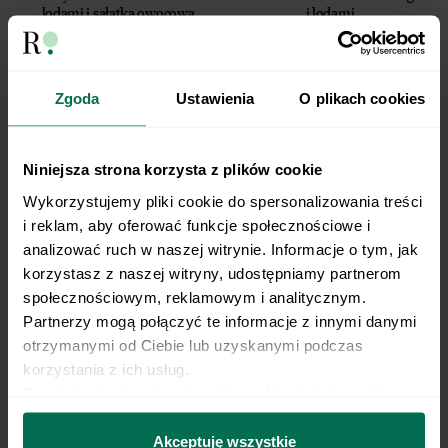
lodami i sałatką owocową
i lodami
Zgoda
Ustawienia
O plikach cookies
Niniejsza strona korzysta z plików cookie
Wykorzystujemy pliki cookie do spersonalizowania treści 
i reklam, aby oferować funkcje społecznościowe i 
analizować ruch w naszej witrynie. Informacje o tym, jak 
korzystasz z naszej witryny, udostępniamy partnerom 
Focaccia – przepis podstawowy
Pastitsio z indykiem [Przepisy
społecznościowym, reklamowym i analitycznym. 
Podopiecznych]
Partnerzy mogą połączyć te informacje z innymi danymi 
otrzymanymi od Ciebie lub uzyskanymi podczas 
korzystania z ich usług.
Dowiedz się więcej na temat tego, kim jesteśmy, jak 
można się z nami skontaktować i w jaki sposób 
przetwarzamy dane osobowe w ramach 
Polityki 
Akceptuję wszystkie