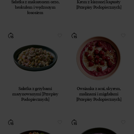
Sałatka z makaronem orzo,
Krem z kiszonej kapusty
brokułem i wędzonym
[Przepisy Podopiecznych]
łososiem
Sałatka z grzybami
Owsianka z acai, skyrem,
marynowanymi [Przepisy
malinami i migdałami
Podopiecznych]
[Przepisy Podopiecznych]