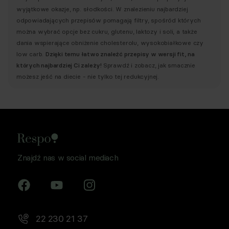
wyjątkowe okazje, np. słodkości. W znalezieniu najbardziej
odpowiadających przepisów pomagają filtry, spośród których
można wybrać opcje bez cukru, glutenu, laktozy i soli, a także
dania wspierające obniżenie cholesterolu, wysokobiałkowe czy
low carb.
Dzięki temu łatwo znaleźć przepisy w wersji fit, na
których najbardziej Ci zależy!
Sprawdź i zobacz, jak smacznie
możesz jeść na diecie - nie tylko tej redukcyjnej.
Znajdź nas w social mediach
22 230 21 37