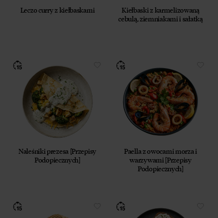
12 lipca 2024 r. (Dz. U. 2024 poz. 1221) w celu
Leczo curry z kiełbaskami
Kiełbaski z karmelizowaną
prowadzenia marketingu bezpośredniego drogą
cebulą, ziemniakami i sałatką
elektroniczną za pośrednictwem wiadomości e‑mail,
przez Współadministratorów (Respo Wrzosek
Witkowski SK, Respo Wydawnictwo S.C. oraz
RespoMed sp.z o.o, TEKA TRADE sp. z o.o.)
Przyjmuję do wiadomości, że przysługuje mi prawo
do wycofania powyższej zgody w każdym czasie.
Zobacz, jak przetwarzamy Twoje dane osobowe.
Zapoznaj się z naszą
Polityką prywatności
Respo
Naleśniki prezesa [Przepisy
Paella z owocami morza i
Podopiecznych]
warzywami [Przepisy
Podopiecznych]