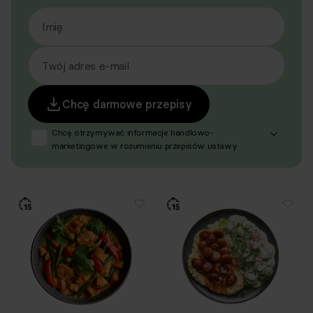
Imię
Twój adres e-mail
Chcę darmowe przepisy
Chcę otrzymywać informacje handlowo-
marketingowe w rozumieniu przepisów ustawy
z dnia 18 lipca 2002 r. o świadczeniu usług drogą
elektroniczną (Dz. U. z 2020 r. poz. 344 oraz z 2024 r.
poz. 1222), produktów, usług i ofert promocyjnych
dotyczących oferty Respo Wrzosek Witkowski SK,
Respo Wydawnictwo S.C. oraz RespoMed sp.z o.o.,
TEKA TRADE sp. z o.o. W związku z tym wyrażam
zgodę na przetwarzanie moich danych osobowych
w celu prowadzenia marketingu bezpośredniego
drogą elektroniczną, zgodnie z art. 6 ust. 1 lit a RODO,
a także komunikację/przesyłanie informacji
handlowych drogą elektroniczną, zgodnie z art. 398
ustawy Prawo komunikacji elektronicznej z dnia