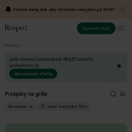
Zamów dietę dziś, aby otrzymać swój plan już
16.08
.*
Sprawdź dietę
Przepisy
Jedz zdrowo i smacznie jak
93 627
naszych
podopiecznych.
Sprawdzam ofertę
Przepisy na grilla
Na wynos
Usuń wszystkie filtry