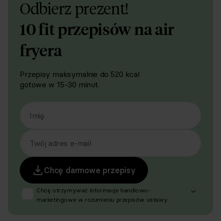
Odbierz prezent!
10 fit przepisów na air
fryera
Przepisy maksymalnie do 520 kcal
gotowe w 15-30 minut.
Imię
Twój adres e-mail
Chcę darmowe przepisy
Chcę otrzymywać informacje handlowo-
marketingowe w rozumieniu przepisów ustawy
z dnia 18 lipca 2002 r. o świadczeniu usług drogą
elektroniczną (Dz. U. z 2020 r. poz. 344 oraz z 2024 r.