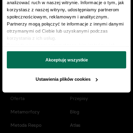
analizować ruch w naszej witrynie. Informacje o tym, jak 
korzystasz z naszej witryny, udostępniamy partnerom 
społecznościowym, reklamowym i analitycznym. 
Poznaj Respo od kuchni
Partnerzy mogą połączyć te informacje z innymi danymi 
Przykładowa dieta
otrzymanymi od Ciebie lub uzyskanymi podczas 
korzystania z ich usług.
Przykładowy trening
Dowiedz się więcej na temat tego, kim jesteśmy, jak 
można się z nami skontaktować i w jaki sposób 
Kalkulator kalorii
przetwarzamy dane osobowe w ramach 
Polityki 
Akceptuję wszystkie
prywatności.
Kalkulator BMI
Ustawienia plików cookies
Oferta
Przepisy
Metamorfozy
Blog
Metoda Respo
Atlas