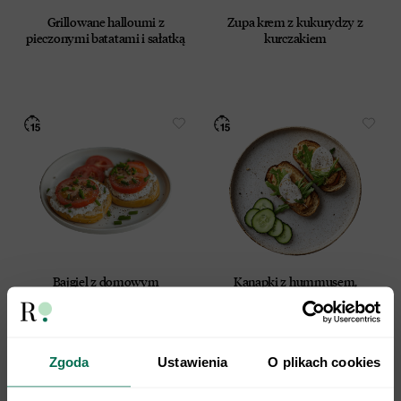
12 lipca 2024 r. (Dz. U. 2024 poz. 1221) w celu
Grillowane halloumi z
Zupa krem z kukurydzy z
prowadzenia marketingu bezpośredniego drogą
pieczonymi batatami i sałatką
kurczakiem
elektroniczną za pośrednictwem wiadomości e‑mail,
przez Współadministratorów (Respo Wrzosek
Witkowski SK, Respo Wydawnictwo S.C. oraz
RespoMed sp.z o.o, TEKA TRADE sp. z o.o.)
Przyjmuję do wiadomości, że przysługuje mi prawo
do wycofania powyższej zgody w każdym czasie.
Zobacz, jak przetwarzamy Twoje dane osobowe.
Zapoznaj się z naszą
Polityką prywatności
Respo
Bajgiel z domowym
Kanapki z hummusem,
twarożkiem
mozzarellą i warzywami
Zgoda
Ustawienia
O plikach cookies