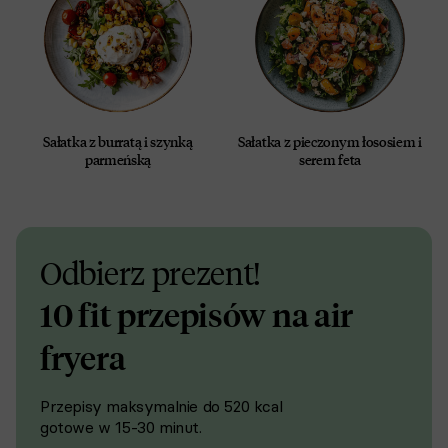
Sałatka z burratą i szynką
Sałatka z pieczonym łososiem i
parmeńską
serem feta
Odbierz prezent!
10 fit przepisów na air
fryera
Przepisy maksymalnie do 520 kcal
gotowe w 15-30 minut.