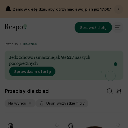
Zamów dietę dziś, aby otrzymać swój plan już
17.08
.*
Sprawdź dietę
Przepisy
Dla dzieci
Jedz zdrowo i smacznie jak
93 627
naszych
podopiecznych.
Sprawdzam ofertę
Przepisy dla dzieci
Na wynos
Usuń wszystkie filtry