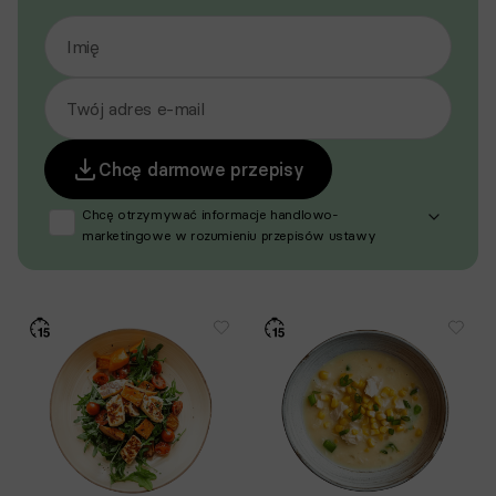
Imię
Twój adres e-mail
Chcę darmowe przepisy
Chcę otrzymywać informacje handlowo-
marketingowe w rozumieniu przepisów ustawy
z dnia 18 lipca 2002 r. o świadczeniu usług drogą
elektroniczną (Dz. U. z 2020 r. poz. 344 oraz z 2024 r.
poz. 1222), produktów, usług i ofert promocyjnych
dotyczących oferty Respo Wrzosek Witkowski SK,
Respo Wydawnictwo S.C. oraz RespoMed sp.z o.o.,
TEKA TRADE sp. z o.o. W związku z tym wyrażam
zgodę na przetwarzanie moich danych osobowych
w celu prowadzenia marketingu bezpośredniego
drogą elektroniczną, zgodnie z art. 6 ust. 1 lit a RODO,
a także komunikację/przesyłanie informacji
handlowych drogą elektroniczną, zgodnie z art. 398
ustawy Prawo komunikacji elektronicznej z dnia