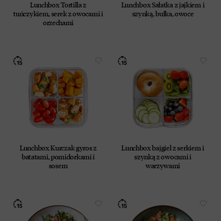
Lunchbox Tortilla z
Lunchbox Sałatka z jajkiem i
tuńczykiem, serek z owocami i
szynką, bułka, owoce
orzechami
Lunchbox Kurczak gyros z
Lunchbox bajgiel z serkiem i
batatami, pomidorkami i
szynką z owocami i
sosem
warzywami