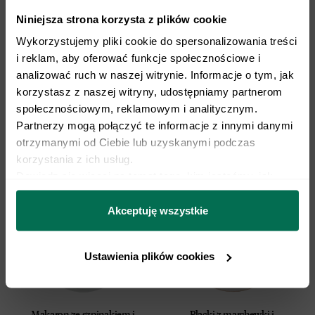
Niniejsza strona korzysta z plików cookie
Wykorzystujemy pliki cookie do spersonalizowania treści 
i reklam, aby oferować funkcje społecznościowe i 
analizować ruch w naszej witrynie. Informacje o tym, jak 
korzystasz z naszej witryny, udostępniamy partnerom 
społecznościowym, reklamowym i analitycznym. 
Zielony twarożek
Makaron z jabłkiem i
cynamonem
Partnerzy mogą połączyć te informacje z innymi danymi 
otrzymanymi od Ciebie lub uzyskanymi podczas 
korzystania z ich usług.
Dowiedz się więcej na temat tego, kim jesteśmy, jak 
można się z nami skontaktować i w jaki sposób 
przetwarzamy dane osobowe w ramach 
Polityki 
Akceptuję wszystkie
prywatności.
Ustawienia plików cookies
Makaron ze szpinakiem i
Placki z marchewki i