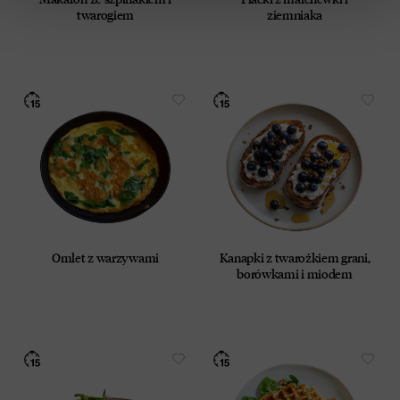
twarogiem
ziemniaka
Omlet z warzywami
Kanapki z twarożkiem grani,
borówkami i miodem