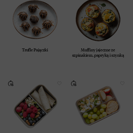
Trufle Pajączki
Muffiny jajeczne ze
szpinakiem, papryką i szynką