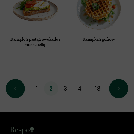
Kanapki z pastą z awokado i
Kanapka z gofrów
mozzarellą
1
3
4
18
2
…