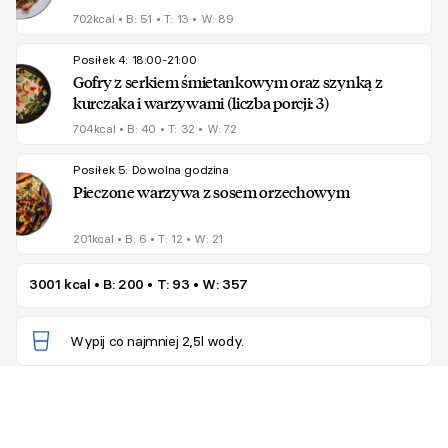
702kcal
•
B: 51
•
T: 13
•
W: 89
Posiłek 4: 18:00-21:00
Gofry z serkiem śmietankowym oraz szynką z
kurczaka i warzywami (liczba porcji: 3)
704kcal
•
B: 40
•
T: 32
•
W: 72
Posiłek 5: Dowolna godzina
Pieczone warzywa z sosem orzechowym
201kcal
•
B: 6
•
T: 12
•
W: 21
3001 kcal
•
B: 200
•
T: 93
•
W: 357
Wypij co najmniej 2,5l wody.