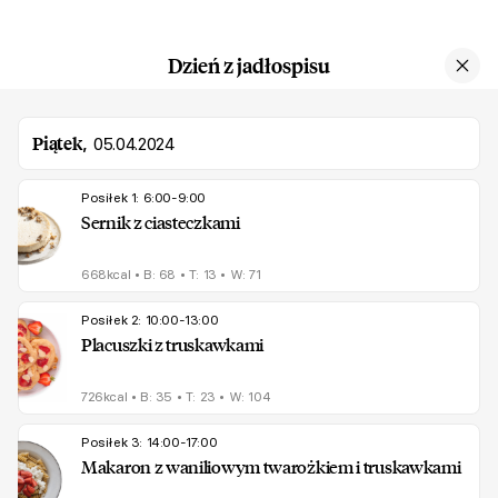
Dzień z jadłospisu
Piątek
,
05.04.2024
Posiłek 1: 6:00-9:00
Sernik z ciasteczkami
668kcal
•
B: 68
•
T: 13
•
W: 71
Posiłek 2: 10:00-13:00
Placuszki z truskawkami
726kcal
•
B: 35
•
T: 23
•
W: 104
Posiłek 3: 14:00-17:00
Makaron z waniliowym twarożkiem i truskawkami