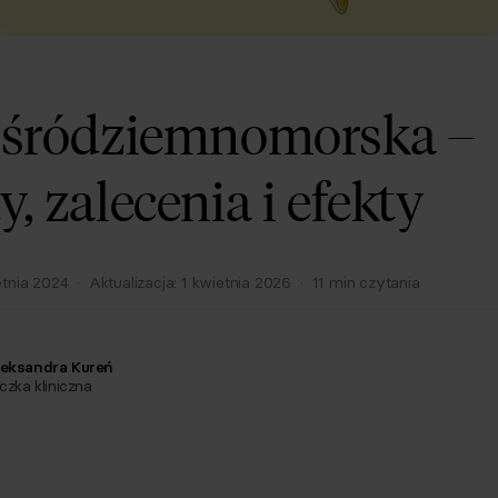
 śródziemnomorska –
, zalecenia i efekty
etnia 2024
·
Aktualizacja:
1 kwietnia 2026
·
11
min czytania
eksandra Kureń
czka kliniczna