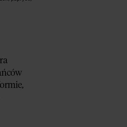
óra
kańców
ormie,
.