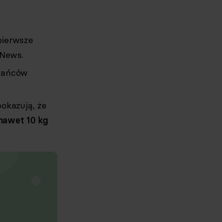
pierwsze
 News.
zkańców
okazują, że
nawet 10 kg