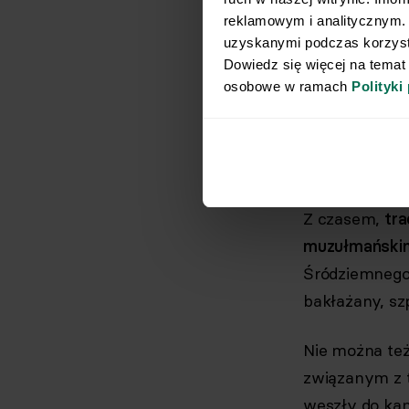
grzybów,
reklamowym i analitycznym. 
owczych 
uzyskanymi podczas korzysta
filarów r
Dowiedz się więcej na temat
osobowe w ramach 
Polityki
ryb i ow
W diecie star
zioła, natomia
Z czasem,
tra
muzułmański
Śródziemnego 
bakłażany, sz
Nie można też
związanym z 
weszły do kan