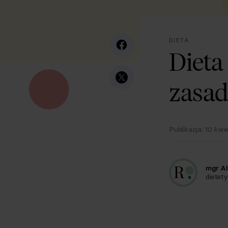
DIETA
Dieta
zasady
Publikacja:
10 kwi
mgr Al
dietety