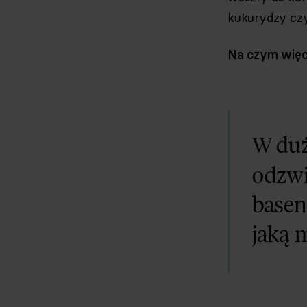
kukurydzy czy 
Na czym więc
W duż
odzwi
basen
jaką m