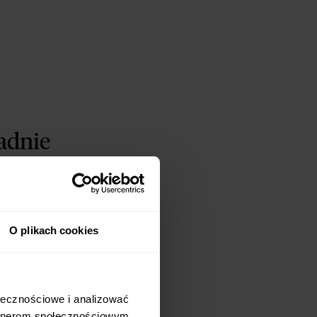
adnie
rożytnych,
O plikach cookies
rzyw,
łecznościowe i analizować 
rtnerom społecznościowym, 