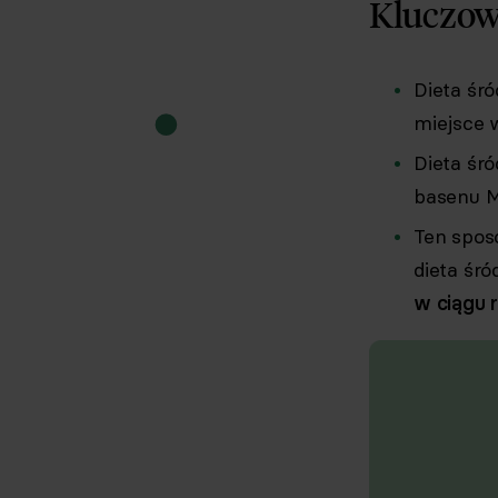
Kluczow
Dieta śr
miejsce 
Dieta śr
basenu M
Ten spos
dieta śr
w ciągu 