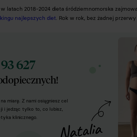
:
w latach 2018-2024 dieta śródziemnomorska zajmowa
kingu najlepszych diet
. Rok w rok, bez żadnej przerwy 
93 627
d
odopiecznych!
na miarę. Z nami osiągniesz cel
i jedząc tylko to, co lubisz,
yka klinicznego.