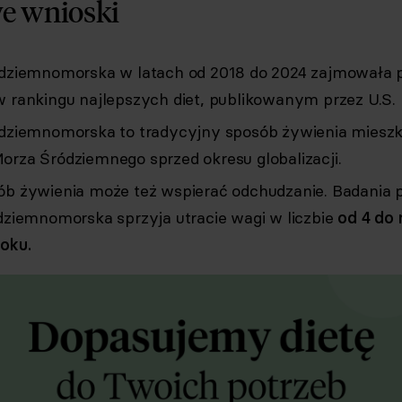
e wnioski
ódziemnomorska w latach od 2018 do 2024 zajmowała 
w rankingu najlepszych diet, publikowanym przez U.S.
ódziemnomorska to tradycyjny sposób żywienia mies
orza Śródziemnego sprzed okresu globalizacji.
ób żywienia może też wspierać odchudzanie. Badania p
ódziemnomorska sprzyja utracie wagi w liczbie
od 4 do 
roku.