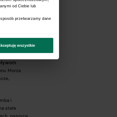
nymi od Ciebie lub 
 podstawowych
i sposób przetwarzamy dane 
lizację).
orzechy i
kceptuję wszystkie
go podstawą.
wpływom
senu Morza
ńcze,
umba i
a stałe
ach, papryce,